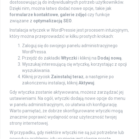
dostosowując ją do indywidualnych potrzeb użytkowników.
Dzięki nim, można łatwo dodać nowe opcje, takie jak
formularze kontaktowe
,
galerie zdjęć
czy funkcje
związane z
optymalizacją SEO
.
Instalacja wtyczek w WordPressie jest procesem intuicyjnym,
który można przeprowadzić w kilku prostych krokach:
Zaloguj się do swojego panelu administracyjnego
WordPressa.
Przejdź do zakładki
Wtyczki
i kliknij na
Dodaj nową
.
Wyszukaj interesującą cię wtyczkę, korzystając z opcji
wyszukiwania.
Kliknij przycisk
Zainstaluj teraz
, a następnie po
zakończeniu instalacji, kliknij
Aktywuj
.
Gdy wtyczka zostanie aktywowana, możesz zarządzać jej
ustawieniami. Na ogół, wtyczki dodają nowe opcje do menu
w panelu administracyjnym, co ułatwia ich konfigurację.
Warto pamiętać, że dobrze skonfigurowane wtyczki mogą
znacznie poprawić wydajność oraz użyteczność twojej
strony internetowej.
W przypadku, gdy niektóre wtyczki nie są już potrzebne lub
powodują problemy, ich usunięcie jest równie proste.