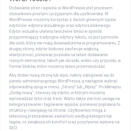
Dodawanie stron i wpisów w WordPressie jest procesem
stosunkowo prostym i przyjaznym dla użytkownika. W
WordPressie możemy korzystać z dwóch głównych typów
edytorów: edytora wizualnego oraz edytora blokowego.
Edytor wizualny ułatwia tworzenie treści w sposób
przypominający tradycyjne edytory tekstu, co jest pomocne
dla osób, które nie mają doświadczenia w programowaniu. Z
drugiej strony, edytor blokowy zaoferuje większą
elastyczność, ponieważ pozwala na łatwe dodawanie
różnych elementów, takich jak obrazki, wideo czy przyciski, w
formie bloków, które możemy łatwo przemieszczać.
Aby dodać nową stronę lub wpis, należy zalogować się do
panelu administracyjnego WordPressa, a następnie wybrać
odpowiednią opcję w menu: „Strony” lub „Wpisy”. Po kliknięciu
„Dodaj nową”, otworzy się edytor, w którym możemy
wprowadzać tytuł oraz treść. Warto także zwrócić uwagę na
kategoryzowanie i tagowanie wpisów, ponieważ poprawia to
strukturę i nawigację na stronie. Użytkownicy mogą z
łatwością przeszukiwać zawartość według kategorii lub
tagów, co zwiększa ich komfort oraz pozytywnie wpływa na
SEO.