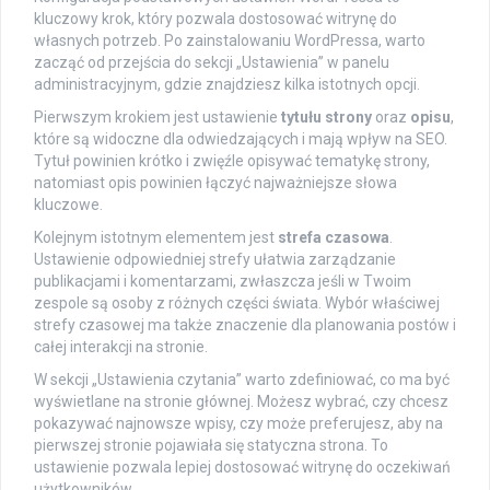
kluczowy krok, który pozwala dostosować witrynę do
własnych potrzeb. Po zainstalowaniu WordPressa, warto
zacząć od przejścia do sekcji „Ustawienia” w panelu
administracyjnym, gdzie znajdziesz kilka istotnych opcji.
Pierwszym krokiem jest ustawienie
tytułu strony
oraz
opisu
,
które są widoczne dla odwiedzających i mają wpływ na SEO.
Tytuł powinien krótko i zwięźle opisywać tematykę strony,
natomiast opis powinien łączyć najważniejsze słowa
kluczowe.
Kolejnym istotnym elementem jest
strefa czasowa
.
Ustawienie odpowiedniej strefy ułatwia zarządzanie
publikacjami i komentarzami, zwłaszcza jeśli w Twoim
zespole są osoby z różnych części świata. Wybór właściwej
strefy czasowej ma także znaczenie dla planowania postów i
całej interakcji na stronie.
W sekcji „Ustawienia czytania” warto zdefiniować, co ma być
wyświetlane na stronie głównej. Możesz wybrać, czy chcesz
pokazywać najnowsze wpisy, czy może preferujesz, aby na
pierwszej stronie pojawiała się statyczna strona. To
ustawienie pozwala lepiej dostosować witrynę do oczekiwań
użytkowników.