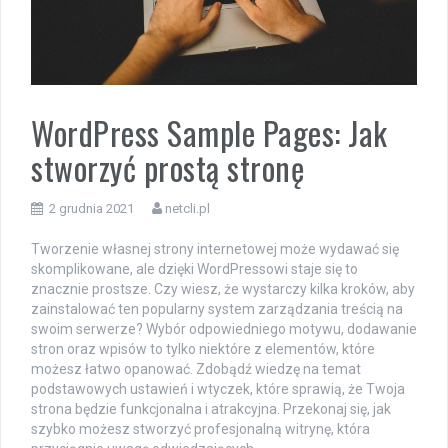
WordPress Sample Pages: Jak
stworzyć prostą stronę
2 grudnia 2021
netcli.pl
Tworzenie własnej strony internetowej może wydawać się
skomplikowane, ale dzięki WordPressowi staje się to
znacznie prostsze. Czy wiesz, że wystarczy kilka kroków, aby
zainstalować ten popularny system zarządzania treścią na
swoim serwerze? Wybór odpowiedniego motywu, dodawanie
stron oraz wpisów to tylko niektóre z elementów, które
możesz łatwo opanować. Zdobądź wiedzę na temat
podstawowych ustawień i wtyczek, które sprawią, że Twoja
strona będzie funkcjonalna i atrakcyjna. Przekonaj się, jak
szybko możesz stworzyć profesjonalną witrynę, która