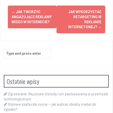
Post
←
JAK TWORZYĆ
JAK WYKORZYSTAĆ
navigation
ANGAŻUJĄCE REKLAMY
RETARGETING W
WIDEO W INTERNECIE?
REKLAMIE
INTERNETOWEJ?
→
Search
for:
Ostatnie wpisy
Zgrzewanie: Kluczowe metody i ich zastosowania w przemyśle
technologicznym
Stylowe szafeczki nocne – jak wybrać idealny mebel do
sypialni?