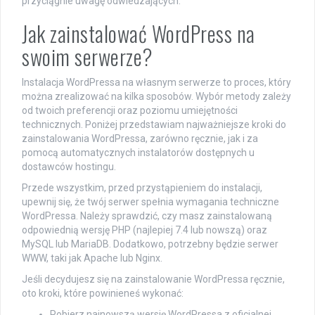
przyciągnie uwagę odwiedzających.
Jak zainstalować WordPress na
swoim serwerze?
Instalacja WordPressa na własnym serwerze to proces, który
można zrealizować na kilka sposobów. Wybór metody zależy
od twoich preferencji oraz poziomu umiejętności
technicznych. Poniżej przedstawiam najważniejsze kroki do
zainstalowania WordPressa, zarówno ręcznie, jak i za
pomocą automatycznych instalatorów dostępnych u
dostawców hostingu.
Przede wszystkim, przed przystąpieniem do instalacji,
upewnij się, że twój serwer spełnia wymagania techniczne
WordPressa. Należy sprawdzić, czy masz zainstalowaną
odpowiednią wersję PHP (najlepiej 7.4 lub nowszą) oraz
MySQL lub MariaDB. Dodatkowo, potrzebny będzie serwer
WWW, taki jak Apache lub Nginx.
Jeśli decydujesz się na zainstalowanie WordPressa ręcznie,
oto kroki, które powinieneś wykonać:
Pobierz najnowszą wersję WordPressa z oficjalnej