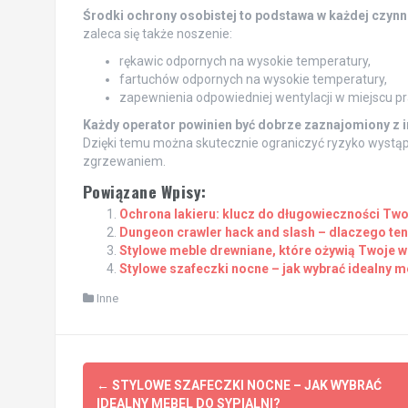
Środki ochrony osobistej to podstawa w każdej czyn
zaleca się także noszenie:
rękawic odpornych na wysokie temperatury,
fartuchów odpornych na wysokie temperatury,
zapewnienia odpowiedniej wentylacji w miejscu pr
Każdy operator powinien być dobrze zaznajomiony z 
Dzięki temu można skutecznie ograniczyć ryzyko wyst
zgrzewaniem.
Powiązane Wpisy:
Ochrona lakieru: klucz do długowieczności T
Dungeon crawler hack and slash – dlaczego ten 
Stylowe meble drewniane, które ożywią Twoje w
Stylowe szafeczki nocne – jak wybrać idealny m
Inne
Post
←
STYLOWE SZAFECZKI NOCNE – JAK WYBRAĆ
IDEALNY MEBEL DO SYPIALNI?