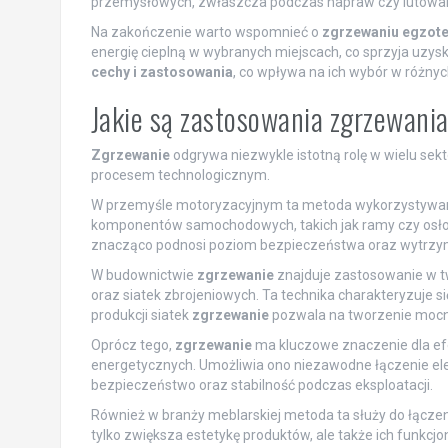
przemysłowych, zwłaszcza podczas napraw czy lutowan
Na zakończenie warto wspomnieć o
zgrzewaniu egzot
energię cieplną w wybranych miejscach, co sprzyja uzysk
cechy i zastosowania
, co wpływa na ich wybór w różny
Jakie są zastosowania zgrzewani
Zgrzewanie
odgrywa niezwykle istotną rolę w wielu se
procesem technologicznym.
W przemyśle motoryzacyjnym ta metoda wykorzystywana j
komponentów samochodowych, takich jak ramy czy osłon
znacząco podnosi poziom bezpieczeństwa oraz wytrzym
W budownictwie
zgrzewanie
znajduje zastosowanie w t
oraz siatek zbrojeniowych. Ta technika charakteryzuje s
produkcji siatek
zgrzewanie
pozwala na tworzenie mocny
Oprócz tego,
zgrzewanie
ma kluczowe znaczenie dla efe
energetycznych. Umożliwia ono niezawodne łączenie el
bezpieczeństwo oraz stabilność podczas eksploatacji.
Również w branży meblarskiej metoda ta służy do łączen
tylko zwiększa estetykę produktów, ale także ich funkcjo