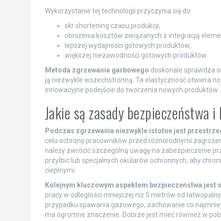
Wykorzystanie tej technologii przyczynia się do:
skr shortening czasu produkcji,
obniżenia kosztów związanych z integracją eleme
lepszej wydajności gotowych produktów,
większej niezawodności gotowych produktów.
Metoda zgrzewania garbowego
doskonale sprawdza się
ją niezwykle wszechstronną. Ta elastyczność otwiera 
innowacyjne podejście do tworzenia nowych produktów.
Jakie są zasady bezpieczeństwa 
Podczas zgrzewania niezwykle istotne jest przestrzeg
celu ochronę pracowników przed różnorodnymi zagrożen
należy zwrócić szczególną uwagę na zabezpieczenie pr
przyłbic lub specjalnych okularów ochronnych, aby chro
cieplnymi.
Kolejnym kluczowym aspektem bezpieczeństwa jest s
pracy w odległości mniejszej niż 5 metrów od łatwopaln
przypadku spawania gazowego, zachowanie co najmniej
ma ogromne znaczenie. Dobrze jest mieć również w pobl