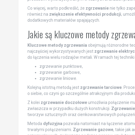
Co więcej, warto podkreślić, że
zgrzewanie
nie tylko za
również na
zwiększenie efektywności produkcji
, umożl
dodatkowych materiałów spajających.
Jakie są kluczowe metody zgrzew
Kluczowe metody zgrzewania
obejmują różnorodne tech
najczęściej wykorzystywanych jest
zgrzewanie elektry
do łączenia wielu rodzajów metali. W ramach tej techniki
zgrzewanie punktowe,
zgrzewanie garbowe,
zgrzewanie liniowe.
Kolejną istotną metodą jest
zgrzewanie tarciowe
. Proc
o siebie, co czyni go szczególnie atrakcyjnym dla produ
Z kolei
zgrzewanie doczołowe
umożliwia połączenie mat
zwłaszcza w przypadku dużych konstrukcji.
Zgrzewanie
tworzyw sztucznych oraz cienkowarstwowych połączeń
Metoda
dyfuzyjna
pozwala natomiast na łączenie atomów
trwałymi połączeniami.
Zgrzewanie gazowe
, takie jak