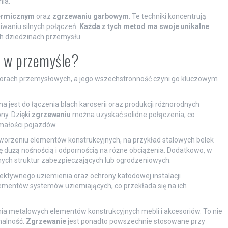
ia.
ermicznym
oraz
zgrzewaniu garbowym
. Te techniki koncentrują
iwaniu silnych połączeń.
Każda z tych metod ma swoje unikalne
ch dziedzinach przemysłu.
a w przemyśle?
ktorach przemysłowych, a jego wszechstronność czyni go kluczowym
est do łączenia blach karoserii oraz produkcji różnorodnych
y. Dzięki
zgrzewaniu
można uzyskać solidne połączenia, co
ałości pojazdów.
worzeniu elementów konstrukcyjnych, na przykład stalowych belek
ię dużą nośnością i odpornością na różne obciążenia. Dodatkowo, w
ch struktur zabezpieczających lub ogrodzeniowych.
ktywnego uziemienia oraz ochrony katodowej instalacji
ementów systemów uziemiających, co przekłada się na ich
ia metalowych elementów konstrukcyjnych mebli i akcesoriów. To nie
nalność.
Zgrzewanie
jest ponadto powszechnie stosowane przy