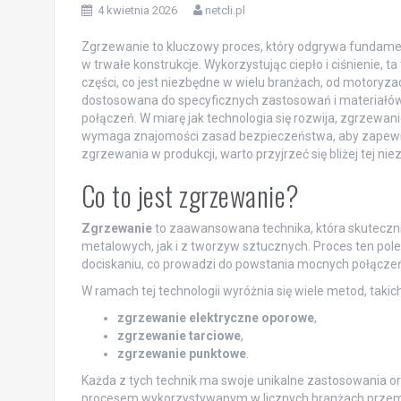
4 kwietnia 2026
netcli.pl
Zgrzewanie to kluczowy proces, który odgrywa fundam
w trwałe konstrukcje. Wykorzystując ciepło i ciśnienie, 
części, co jest niezbędne w wielu branżach, od motoryza
dostosowana do specyficznych zastosowań i materiałów, 
połączeń. W miarę jak technologia się rozwija, zgrzewan
wymaga znajomości zasad bezpieczeństwa, aby zapewni
zgrzewania w produkcji, warto przyjrzeć się bliżej tej nie
Co to jest zgrzewanie?
Zgrzewanie
to zaawansowana technika, która skuteczni
metalowych, jak i z tworzyw sztucznych. Proces ten poleg
dociskaniu, co prowadzi do powstania mocnych połącze
W ramach tej technologii wyróżnia się wiele metod, takich
zgrzewanie elektryczne oporowe
,
zgrzewanie tarciowe
,
zgrzewanie punktowe
.
Każda z tych technik ma swoje unikalne zastosowania ora
procesem wykorzystywanym w licznych branżach prze