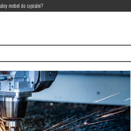
alny mebel do sypialni?
woje wnętrze
ci Twojego samochodu
ry wybrać? Przegląd i porównanie
o ten gatunek gier jest tak popularny?
osowania w przemyśle technologicznym