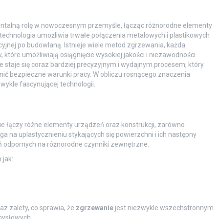
entalną rolę w nowoczesnym przemyśle, łącząc różnorodne elementy
ta technologia umożliwia trwałe połączenia metalowych i plastikowych
cyjnej po budowlaną. Istnieje wiele metod zgrzewania, każda
które umożliwiają osiągnięcie wysokiej jakości i niezawodności
ie staje się coraz bardziej precyzyjnym i wydajnym procesem, który
ć bezpieczne warunki pracy. W obliczu rosnącego znaczenia
zwykle fascynującej technologii.
e łączy różne elementy urządzeń oraz konstrukcji, zarówno
a na uplastycznieniu stykających się powierzchni i ich następny
ń odpornych na różnorodne czynniki zewnętrzne.
 jak:
z zalety, co sprawia, że
zgrzewanie
jest niezwykle wszechstronnym
mysłowych.