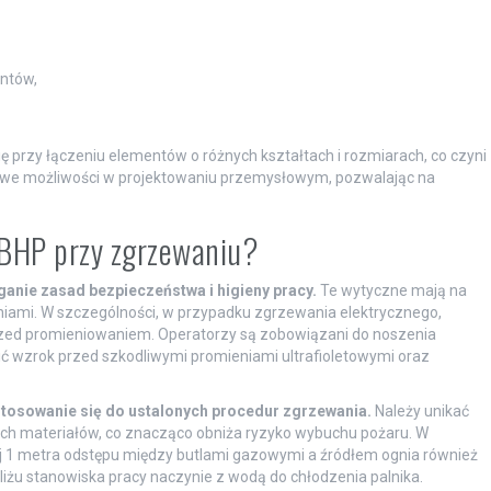
ntów,
 przy łączeniu elementów o różnych kształtach i rozmiarach, co czyni
nowe możliwości w projektowaniu przemysłowym, pozwalając na
i BHP przy zgrzewaniu?
anie zasad bezpieczeństwa i higieny pracy.
Te wytyczne mają na
iami. W szczególności, w przypadku zgrzewania elektrycznego,
zed promieniowaniem. Operatorzy są zobowiązani do noszenia
nić wzrok przed szkodliwymi promieniami ultrafioletowymi oraz
tosowanie się do ustalonych procedur zgrzewania.
Należy unikać
ych materiałów, co znacząco obniża ryzyko wybuchu pożaru. W
 1 metra odstępu między butlami gazowymi a źródłem ognia również
iżu stanowiska pracy naczynie z wodą do chłodzenia palnika.