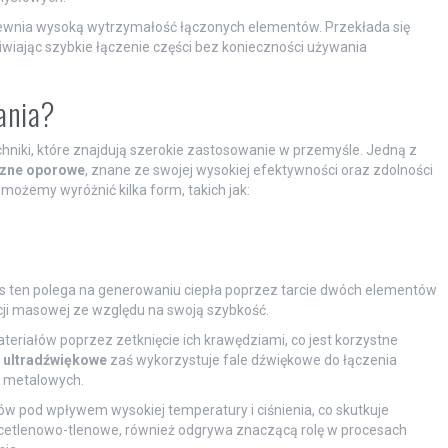
pewnia wysoką wytrzymałość łączonych elementów. Przekłada się
iwiając szybkie łączenie części bez konieczności używania
ania?
niki, które znajdują szerokie zastosowanie w przemyśle. Jedną z
czne oporowe
, znane ze swojej wysokiej efektywności oraz zdolności
 możemy wyróżnić kilka form, takich jak:
es ten polega na generowaniu ciepła poprzez tarcie dwóch elementów
kcji masowej ze względu na swoją szybkość.
eriałów poprzez zetknięcie ich krawędziami, co jest korzystne
 ultradźwiękowe
zaś wykorzystuje fale dźwiękowe do łączenia
 metalowych.
 pod wpływem wysokiej temperatury i ciśnienia, co skutkuje
 acetlenowo-tlenowe, również odgrywa znaczącą rolę w procesach