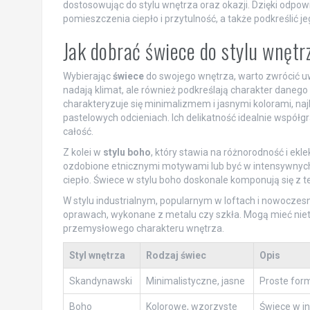
dostosowując do stylu wnętrza oraz okazji. Dzięki od
pomieszczenia ciepło i przytulność, a także podkreślić je
Jak dobrać świece do stylu wnętr
Wybierając
świece
do swojego wnętrza, warto zwrócić uwa
nadają klimat, ale również podkreślają charakter daneg
charakteryzuje się minimalizmem i jasnymi kolorami, naj
pastelowych odcieniach. Ich delikatność idealnie współ
całość.
Z kolei w
stylu boho
, który stawia na różnorodność i ek
ozdobione etnicznymi motywami lub być w intensywnych
ciepło. Świece w stylu boho doskonale komponują się z tek
W stylu industrialnym, popularnym w loftach i nowoczes
oprawach, wykonane z metalu czy szkła. Mogą mieć niety
przemysłowego charakteru wnętrza.
Styl wnętrza
Rodzaj świec
Opis
Skandynawski
Minimalistyczne, jasne
Proste form
Boho
Kolorowe, wzorzyste
Świece w i