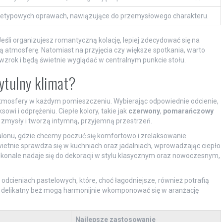
ietypowych oprawach, nawiązujące do przemysłowego charakteru.
śli organizujesz romantyczną kolację, lepiej zdecydować się na
ą atmosferę. Natomiast na przyjęcia czy większe spotkania, warto
zrok i będą świetnie wyglądać w centralnym punkcie stołu.
ytulny klimat?
atmosfery w każdym pomieszczeniu. Wybierając odpowiednie odcienie,
owi i odprężeniu. Ciepłe kolory, takie jak
czerwony
,
pomarańczowy
 zmysły i tworzą intymną, przyjemną przestrzeń.
b salonu, gdzie chcemy poczuć się komfortowo i zrelaksowanie.
ietnie sprawdza się w kuchniach oraz jadalniach, wprowadzając ciepło
 doskonale nadaje się do dekoracji w stylu klasycznym oraz nowoczesnym,
odcieniach pastelowych, które, choć łagodniejsze, również potrafią
ub delikatny beż mogą harmonijnie wkomponować się w aranżację
Najlepsze zastosowanie