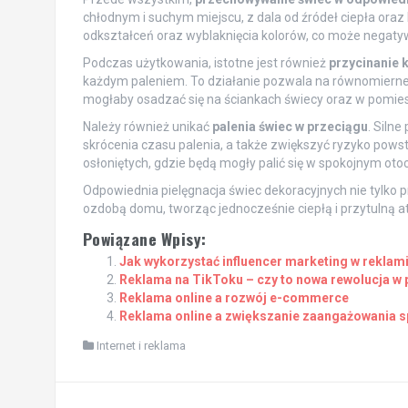
chłodnym i suchym miejscu, z dala od źródeł ciepła ora
odkształceń oraz wyblaknięcia kolorów, co może negatyw
Podczas użytkowania, istotne jest również
przycinanie 
każdym paleniem. To działanie pozwala na równomierne 
mogłaby osadzać się na ściankach świecy oraz w pomie
Należy również unikać
palenia świec w przeciągu
. Siln
skrócenia czasu palenia, a także zwiększyć ryzyko pow
osłoniętych, gdzie będą mogły palić się w spokojnym oto
Odpowiednia pielęgnacja świec dekoracyjnych nie tylko p
ozdobą domu, tworząc jednocześnie ciepłą i przytulną a
Powiązane Wpisy:
Jak wykorzystać influencer marketing w reklami
Reklama na TikToku – czy to nowa rewolucja w
Reklama online a rozwój e-commerce
Reklama online a zwiększanie zaangażowania s
Internet i reklama