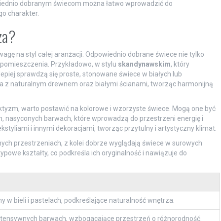
powiednio dobranym świecom można łatwo wprowadzić do
go charakter.
za?
gę na styl całej aranżacji. Odpowiednio dobrane świece nie tylko
o pomieszczenia. Przykładowo, w stylu
skandynawskim
, który
lepiej sprawdzą się proste, stonowane świece w białych lub
gra z naturalnym drewnem oraz białymi ścianami, tworząc harmonijną
lektyzm, warto postawić na kolorowe i wzorzyste świece. Mogą one być
, nasyconych barwach, które wprowadzą do przestrzeni energię i
styliami i innymi dekoracjami, tworząc przytulny i artystyczny klimat.
nych przestrzeniach, z kolei dobrze wyglądają świece w surowych
powe kształty, co podkreśla ich oryginalność i nawiązuje do
y w bieli i pastelach, podkreślające naturalność wnętrza.
ntensywnych barwach, wzbogacające przestrzeń o różnorodność.