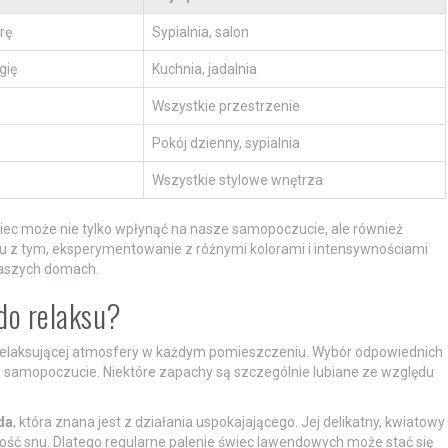
rę
Sypialnia, salon
gię
Kuchnia, jadalnia
Wszystkie przestrzenie
Pokój dzienny, sypialnia
Wszystkie stylowe wnętrza
iec może nie tylko wpłynąć na nasze samopoczucie, ale również
ku z tym, eksperymentowanie z różnymi kolorami i intensywnościami
naszych domach.
 do relaksu?
relaksującej atmosfery w każdym pomieszczeniu. Wybór odpowiednich
samopoczucie. Niektóre zapachy są szczególnie lubiane ze względu
da
, która znana jest z działania uspokajającego. Jej delikatny, kwiatowy
ość snu. Dlatego regularne palenie świec lawendowych może stać się