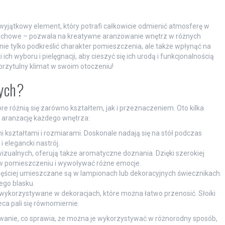
e wyjątkowy element, który potrafi całkowicie odmienić atmosferę w
achowe – pozwala na kreatywne aranżowanie wnętrz w różnych
nie tylko podkreślić charakter pomieszczenia, ale także wpłynąć na
ch wyboru i pielęgnacji, aby cieszyć się ich urodą i funkcjonalnością
 przytulny klimat w swoim otoczeniu!
nych?
óre różnią się zarówno kształtem, jak i przeznaczeniem. Oto kilka
 aranżację każdego wnętrza:
 kształtami i rozmiarami. Doskonale nadają się na stół podczas
i elegancki nastrój.
izualnych, oferują także aromatyczne doznania. Dzięki szerokiej
w pomieszczeniu i wywoływać różne emocje.
częściej umieszczane są w lampionach lub dekoracyjnych świecznikach.
ego blasku.
 wykorzystywane w dekoracjach, które można łatwo przenosić. Słoiki
ca pali się równomiernie.
wanie, co sprawia, że można je wykorzystywać w różnorodny sposób,