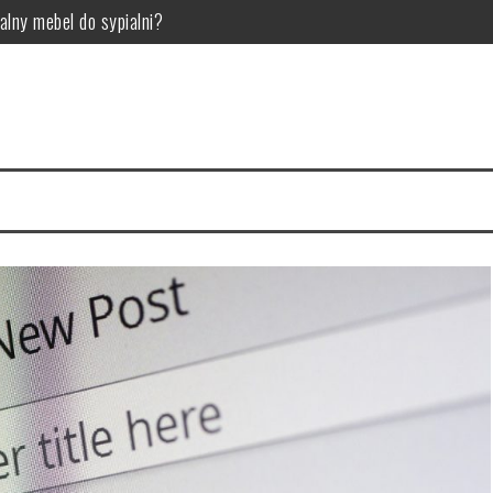
alny mebel do sypialni?
woje wnętrze
ci Twojego samochodu
ry wybrać? Przegląd i porównanie
o ten gatunek gier jest tak popularny?
osowania w przemyśle technologicznym