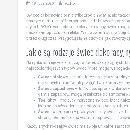
18 lipca 2020
netcli.pl
Świece dekoracyjne to nie tylko źródło światła, ale takż
naszym domu. Ich różnorodność – od stołowych po zap
stylach. Właściwie dobrane kolory i zapachy świec mogą 
nasze samopoczucie i relaks. Warto zatem poznać tajniki i
przez długi czas. Przygotuj się na odkrycie, jak stworzyć
Jakie są rodzaje świec dekoracyj
Na rynku istnieje wiele rodzajów świec dekoracyjnych, kt
najpopularniejszych typów świec, które mogą wzbogacić
Świece stołowe
– charakteryzują się różnorodnymi
rodzinnych obiadów lub przyjęć, tworząc przytulny 
Świece zapachowe
– te świece, oprócz walorów w
gamie zapachów, mogą przekształcić atmosferę 
Tealighty
– małe, cylindryczne świece, które naj
Idealne do oświetlenia przestrzeni, dodają subteln
Świece w słoikach
– praktyczne i stylowe, często
chronią płomień przed wiatrem i sprawiają, że świe
Każdy z tych rodzajów świec ma swoje unikalne zastoso