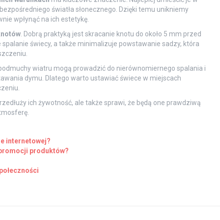
z bezpośredniego światła słonecznego. Dzięki temu unikniemy
nie wpłynąć na ich estetykę.
knotów
. Dobrą praktyką jest skracanie knotu do około 5 mm przed
spalanie świecy, a także minimalizuje powstawanie sadzy, która
szczeniu.
e podmuchy wiatru mogą prowadzić do nierównomiernego spalania i
stawania dymu. Dlatego warto ustawiać świece w miejscach
czeniu.
rzedłuży ich żywotność, ale także sprawi, że będą one prawdziwą
tmosferę.
e internetowej?
 promocji produktów?
połeczności