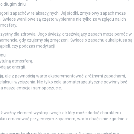
o długim dniu.
ategorii zapachów relaksacyjnych. Jej słodki, zmysłowy zapach może
 Świece waniliowe są często wybierane nie tylko ze względu na ich
tmosfery.
rzystny dla zdrowia. Jego świeży, orzeźwiający zapach może pomóc w
omencie, gdy czujemy się zmęczeni. Świece o zapachu eukaliptusa są
pieli, czy podczas medytacji.
snu.
ytulną atmosferę.
ając energii.
ją, ale z pewnością warto eksperymentować z różnymi zapachami,
 relaksu i wyciszenia. Nie tylko cele aromaterapeutyczne powinny być
 na nasze emocje i samopoczucie.
nież ważny element wystroju wnętrz, który może dodać charakteru
oko i emanować przyjemnym zapachem, warto dbać o nie zgodnie z
nich warunkach
ma kluczowe znaczenie. Najlepiej umieścić je w