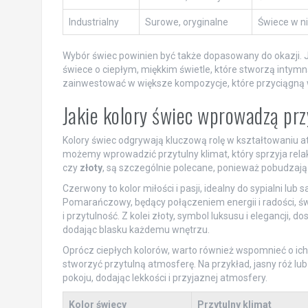
Industrialny
Surowe, oryginalne
Świece w n
Wybór świec powinien być także dopasowany do okazji. Je
świece o ciepłym, miękkim świetle, które stworzą intymn
zainwestować w większe kompozycje, które przyciągną w
Jakie kolory świec wprowadzą prz
Kolory świec odgrywają kluczową rolę w kształtowaniu 
możemy wprowadzić przytulny klimat, który sprzyja relaks
czy
złoty
, są szczególnie polecane, ponieważ pobudzają
Czerwony to kolor miłości i pasji, idealny do sypialni lu
Pomarańczowy, będący połączeniem energii i radości, św
i przytulność. Z kolei złoty, symbol luksusu i elegancji,
dodając blasku każdemu wnętrzu.
Oprócz ciepłych kolorów, warto również wspomnieć o ich 
stworzyć przytulną atmosferę. Na przykład, jasny róż l
pokoju, dodając lekkości i przyjaznej atmosfery.
Kolor świecy
Przytulny klimat