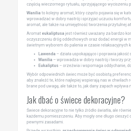
częścią wieczornego rytuału, sprzyjającego wyciszeniu p
Wanilia
to kolejny aromat, który często pojawia się w k
wprowadzać w dobry nastrój i sprzyjać uczuciu komfortu.
aromat, ale także na umiejętność tworzenia przytulnej a
Aromat
eukaliptusa
jest również uważany za bardzo ko
oczyszczeniu dróg oddechowych oraz dodać energii w m
świetnym wyborem do palenia w czasie relaksacyjnych ką
Lawenda
– działa uspokajająco i poprawia jakość 
Wanilia
– wprowadza w dobry nastrój i tworzy prz
Eukaliptus
– orzeźwia i wspomaga oddychanie, dod
Wybór odpowiednich świec może być osobistą preferenc
aby znaleźć te, które najlepiej wspierają nas w chwilach
brane pod uwagę, ale także to, jak dany zapach wpływa
Jak dbać o świece dekoracyjne?
Świece dekoracyjne to nie tylko źródło światła, ale rów
każdemu pomieszczeniu. Aby mogły one długo cieszyć 
pewnymi zasadami.
Przede wszystkim,
przechowywanie świec w odpowied