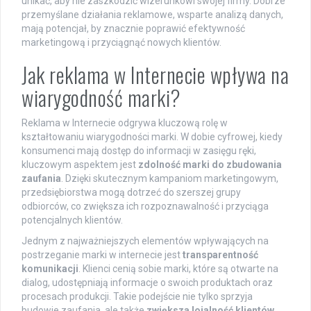
unikać, aby nie zaszkodzić wizerunkowi swojej firmy. Dobrze
przemyślane działania reklamowe, wsparte analizą danych,
mają potencjał, by znacznie poprawić efektywność
marketingową i przyciągnąć nowych klientów.
Jak reklama w Internecie wpływa na
wiarygodność marki?
Reklama w Internecie odgrywa kluczową rolę w
kształtowaniu wiarygodności marki. W dobie cyfrowej, kiedy
konsumenci mają dostęp do informacji w zasięgu ręki,
kluczowym aspektem jest
zdolność marki do zbudowania
zaufania
. Dzięki skutecznym kampaniom marketingowym,
przedsiębiorstwa mogą dotrzeć do szerszej grupy
odbiorców, co zwiększa ich rozpoznawalność i przyciąga
potencjalnych klientów.
Jednym z najważniejszych elementów wpływających na
postrzeganie marki w internecie jest
transparentność
komunikacji
. Klienci cenią sobie marki, które są otwarte na
dialog, udostępniają informacje o swoich produktach oraz
procesach produkcji. Takie podejście nie tylko sprzyja
budowie zaufania, ale także
zwiększa lojalność klientów
.