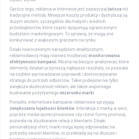
Oprócz tego, reklama w Internecie jest zazwyczaj
tańsza
niż
tradycyjne metody. Mniejsze koszty produkcji i dystrybucji są
dużym atutem, szczególnie dla małych i średnich
przedsiębiorstw, które często dysponują ograniczonym
budżetem marketingowym. To sprawia, że mogą one
konkurować z większymi graczami na rynku.
Dzięki nowoczesnym narzędziom analitycznym,
reklamodawcy mają również możliwość
monitorowania
efektywności kampanii
. Można na bieżąco analizować, które
elementy działań przynoszą najlepsze rezultaty, co pozwala
na szybkie wprowadzanie poprawek i dostosowywanie
strategii do potrzeb odbiorców. Takie podejście nie tylko
zwiększa skuteczność reklam, ale także wspomaga
budowanie pozytywnego
wizerunku marki
.
Ponadto, internetowe kampanie reklamowe sprzyjają
zwiększaniu lojalności klientów
. Interakcja z marką w sieci,
poprzez media społecznościowe czy różne formy promocji,
pozwala na zbudowanie relacji z klientami. Dzięki
personalizacji ofert, marki mogą lepiej odpowiadać na
potrzeby swoich klientów, co przekłada się na dłuższe i