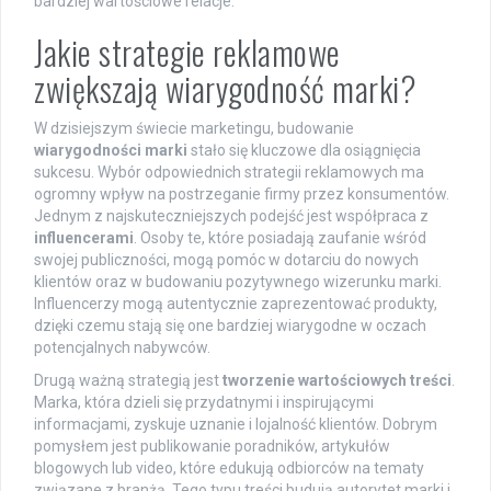
bardziej wartościowe relacje.
Jakie strategie reklamowe
zwiększają wiarygodność marki?
W dzisiejszym świecie marketingu, budowanie
wiarygodności marki
stało się kluczowe dla osiągnięcia
sukcesu. Wybór odpowiednich strategii reklamowych ma
ogromny wpływ na postrzeganie firmy przez konsumentów.
Jednym z najskuteczniejszych podejść jest współpraca z
influencerami
. Osoby te, które posiadają zaufanie wśród
swojej publiczności, mogą pomóc w dotarciu do nowych
klientów oraz w budowaniu pozytywnego wizerunku marki.
Influencerzy mogą autentycznie zaprezentować produkty,
dzięki czemu stają się one bardziej wiarygodne w oczach
potencjalnych nabywców.
Drugą ważną strategią jest
tworzenie wartościowych treści
.
Marka, która dzieli się przydatnymi i inspirującymi
informacjami, zyskuje uznanie i lojalność klientów. Dobrym
pomysłem jest publikowanie poradników, artykułów
blogowych lub video, które edukują odbiorców na tematy
związane z branżą. Tego typu treści budują autorytet marki i