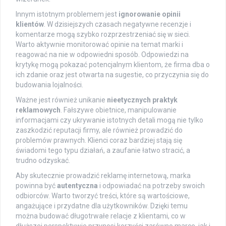
Innym istotnym problemem jest
ignorowanie opinii
klientów
. W dzisiejszych czasach negatywne recenzje i
komentarze mogą szybko rozprzestrzeniać się w sieci.
Warto aktywnie monitorować opinie na temat marki i
reagować na nie w odpowiedni sposób. Odpowiedzi na
krytykę mogą pokazać potencjalnym klientom, że firma dba o
ich zdanie oraz jest otwarta na sugestie, co przyczynia się do
budowania lojalności.
Ważne jest również unikanie
nieetycznych praktyk
reklamowych
. Fałszywe obietnice, manipulowanie
informacjami czy ukrywanie istotnych detali mogą nie tylko
zaszkodzić reputacji firmy, ale również prowadzić do
problemów prawnych. Klienci coraz bardziej stają się
świadomi tego typu działań, a zaufanie łatwo stracić, a
trudno odzyskać.
Aby skutecznie prowadzić reklamę internetową, marka
powinna być
autentyczna
i odpowiadać na potrzeby swoich
odbiorców. Warto tworzyć treści, które są wartościowe,
angażujące i przydatne dla użytkowników. Dzięki temu
można budować długotrwałe relacje z klientami, co w
dłuższej perspektywie przynosi korzyści zarówno marce, jak i