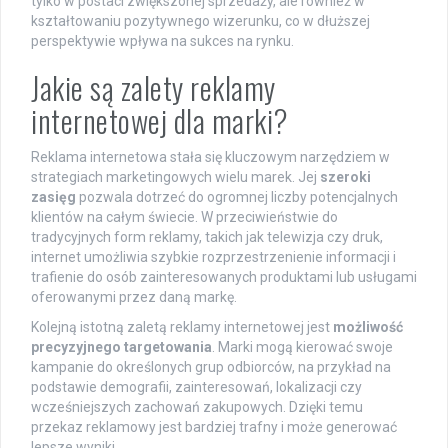
tylko w postaci zwiększonej sprzedaży, ale również w
kształtowaniu pozytywnego wizerunku, co w dłuższej
perspektywie wpływa na sukces na rynku.
Jakie są zalety reklamy
internetowej dla marki?
Reklama internetowa stała się kluczowym narzędziem w
strategiach marketingowych wielu marek. Jej
szeroki
zasięg
pozwala dotrzeć do ogromnej liczby potencjalnych
klientów na całym świecie. W przeciwieństwie do
tradycyjnych form reklamy, takich jak telewizja czy druk,
internet umożliwia szybkie rozprzestrzenienie informacji i
trafienie do osób zainteresowanych produktami lub usługami
oferowanymi przez daną markę.
Kolejną istotną zaletą reklamy internetowej jest
możliwość
precyzyjnego targetowania
. Marki mogą kierować swoje
kampanie do określonych grup odbiorców, na przykład na
podstawie demografii, zainteresowań, lokalizacji czy
wcześniejszych zachowań zakupowych. Dzięki temu
przekaz reklamowy jest bardziej trafny i może generować
lepsze wyniki.