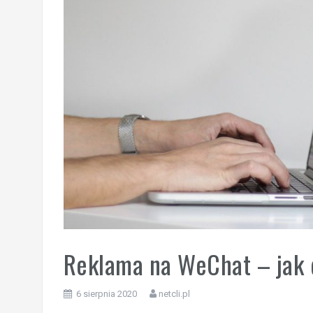
Reklama na WeChat – jak 
6 sierpnia 2020
netcli.pl