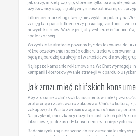
jak quizy, ankiety czy gry, które nie tylko bawią, ale jed
użytkownicy stają się aktywnymi uczestnikami, co sprzyja
Influencer marketing stał się niezwykle popularny na W
zasięg kampanii. Influencerzy posiadają zaufanie swoi
nowych klientów. Ważne jest, aby wybierać influencerów,
społecznością.
Wszystkie te strategie powinny być dostosowane do
lok
różne oczekiwania i sposób odbioru treści w porównaniu d
będą najbardziej atrakcyjne i wartościowe dla swojej gru
Najlepsze kampanie reklamowe na WeChat wymagają inno
kampanii i dostosowywanie strategii w oparciu o uzyska
Jak zrozumieć chińskich konsum
Aby zrozumieć chińskich konsumentów, należy zwrócić u
preferencje i zachowania zakupowe. Chińska kultura, z je
zakupowych. Warto zwrócić uwagę na różnice regionalne, 
Na przykład, mieszkańcy dużych miast, takich jak Pekin
luksusowe, podczas gdy konsumenci w mniejszych miast
Badania rynku są niezbędne do zrozumienia lokalnych po