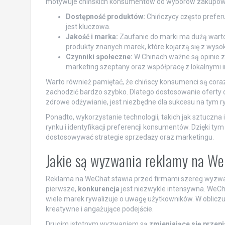
motywuje chińskich konsumentów do wyborów zakupowych
Dostępność produktów:
Chińczycy często preferu
jest kluczowa.
Jakość i marka:
Zaufanie do marki ma dużą wartoś
produkty znanych marek, które kojarzą się z wys
Czynniki społeczne:
W Chinach ważne są opinie 
marketing szeptany oraz współpracę z lokalnymi i
Warto również pamiętać, że chińscy konsumenci są cora
zachodzić bardzo szybko. Dlatego dostosowanie oferty d
zdrowe odżywianie, jest niezbędne dla sukcesu na tym r
Ponadto, wykorzystanie technologii, takich jak sztuczna
rynku i identyfikacji preferencji konsumentów. Dzięki t
dostosowywać strategie sprzedaży oraz marketingu.
Jakie są wyzwania reklamy na W
Reklama na WeChat stawia przed firmami szereg wyzwa
pierwsze,
konkurencja
jest niezwykle intensywna. WeCha
wiele marek rywalizuje o uwagę użytkowników. W obliczu 
kreatywne i angażujące podejście.
Drugim istotnym wyzwaniem są
zmieniające się przepi