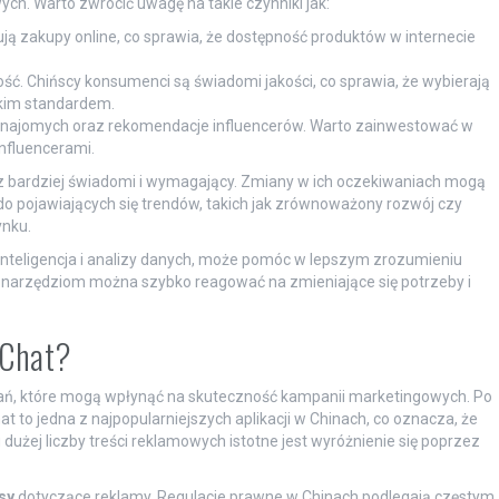
. Warto zwrócić uwagę na takie czynniki jak:
ją zakupy online, co sprawia, że dostępność produktów w internecie
ć. Chińscy konsumenci są świadomi jakości, co sprawia, że wybierają
okim standardem.
znajomych oraz rekomendacje influencerów. Warto zainwestować w
nfluencerami.
z bardziej świadomi i wymagający. Zmiany w ich oczekiwaniach mogą
o pojawiających się trendów, takich jak zrównoważony rozwój czy
ynku.
 inteligencja i analizy danych, może pomóc w lepszym zrozumieniu
ym narzędziom można szybko reagować na zmieniające się potrzeby i
eChat?
ń, które mogą wpłynąć na skuteczność kampanii marketingowych. Po
t to jedna z najpopularniejszych aplikacji w Chinach, co oznacza, że
dużej liczby treści reklamowych istotne jest wyróżnienie się poprzez
sy
dotyczące reklamy. Regulacje prawne w Chinach podlegają częstym