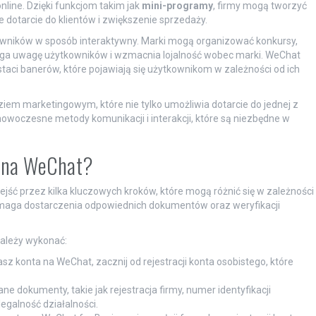
ine. Dzięki funkcjom takim jak
mini-programy
, firmy mogą tworzyć
 dotarcie do klientów i zwiększenie sprzedaży.
ników w sposób interaktywny. Marki mogą organizować konkursy,
iąga uwagę użytkowników i wzmacnia lojalność wobec marki. WeChat
aci banerów, które pojawiają się użytkownikom w zależności od ich
em marketingowym, które nie tylko umożliwia dotarcie do jednej z
 nowoczesne metody komunikacji i interakcji, które są niezbędne w
e na WeChat?
jść przez kilka kluczowych kroków, które mogą różnić się w zależności
ji wymaga dostarczenia odpowiednich dokumentów oraz weryfikacji
 należy wykonać:
sz konta na WeChat, zacznij od rejestracji konta osobistego, które
dokumenty, takie jak rejestracja firmy, numer identyfikacji
galność działalności.