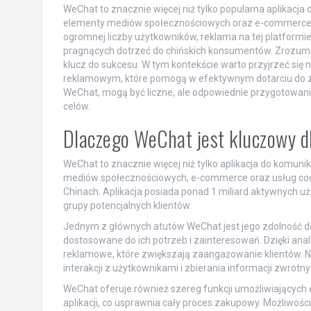
WeChat to znacznie więcej niż tylko popularna aplikacja
elementy mediów społecznościowych oraz e-commerce, 
ogromnej liczby użytkowników, reklama na tej platformie s
pragnących dotrzeć do chińskich konsumentów. Zrozumie
klucz do sukcesu. W tym kontekście warto przyjrzeć się 
reklamowym, które pomogą w efektywnym dotarciu do za
WeChat, mogą być liczne, ale odpowiednie przygotowani
celów.
Dlaczego WeChat jest kluczowy 
WeChat to znacznie więcej niż tylko aplikacja do komunik
mediów społecznościowych, e-commerce oraz usług cod
Chinach. Aplikacja posiada ponad 1 miliard aktywnych u
grupy potencjalnych klientów.
Jednym z głównych atutów WeChat jest jego zdolność do 
dostosowane do ich potrzeb i zainteresowań. Dzięki a
reklamowe, które zwiększają zaangażowanie klientów. N
interakcji z użytkownikami i zbierania informacji zwrot
WeChat oferuje również szereg funkcji umożliwiający
aplikacji, co usprawnia cały proces zakupowy. Możliwośc