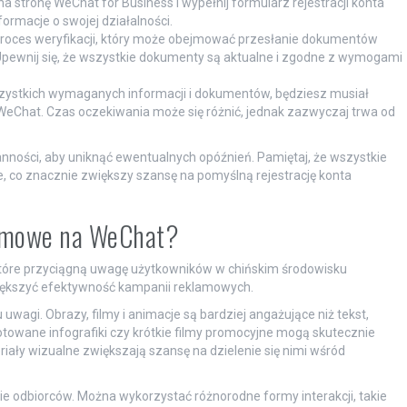
a stronę WeChat for Business i wypełnij formularz rejestracji konta
ormacje o swojej działalności.
oces weryfikacji, który może obejmować przesłanie dokumentów
Upewnij się, że wszystkie dokumenty są aktualne i zgodne z wymogami
zystkich wymaganych informacji i dokumentów, będziesz musiał
eChat. Czas oczekiwania może się różnić, jednak zazwyczaj trwa od
anności, aby uniknąć ewentualnych opóźnień. Pamiętaj, że wszystkie
, co znacznie zwiększy szansę na pomyślną rejestrację konta
klamowe na WeChat?
tóre przyciągną uwagę użytkowników w chińskim środowisku
większyć efektywność kampanii reklamowych.
wagi. Obrazy, filmy i animacje są bardziej angażujące niż tekst,
otowane infografiki czy krótkie filmy promocyjne mogą skutecznie
ały wizualne zwiększają szansę na dzielenie się nimi wśród
e odbiorców. Można wykorzystać różnorodne formy interakcji, takie