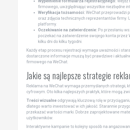
Wypełnienie formularza rejestracyjnego:
Wejdź n
firmowego, uwzględniając wszystkie niezbędne inf
Weryfikacja tożsamości:
WeChat przeprowadzi pr
oraz zdjęcia technicznych reprezentantów firmy. 
platformy.
Oczekiwanie na zatwierdzenie:
Po przesłaniu ws
poczekać na zatwierdzenie swojego konta przez W
kilku dni do kilku tygodni.
Każdy etap procesu rejestracji wymaga uważności i star
dostarczone informacje muszą być prawdziwe i aktualne
firmowego na WeChat.
Jakie są najlepsze strategie re
Reklama na WeChat wymaga przemyślanych strategii, k
cyfrowym. Oto kilka najlepszych praktyk, które mogą z
Treści wizualne
odgrywają kluczową rolę w przyciąganiu u
dlatego warto inwestować w ich jakość. Starannie przyg
przekazać wartości marki. Dobrze zaprojektowane materi
użytkowników.
Interaktywne kampanie to kolejny sposób na angażowani