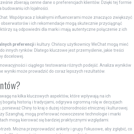
nocześnie zbierają cenne dane o preferencjach klientów. Dzięki tej formie
 budowaniu ich lojalności.
eChat. Współpraca z lokalnymi influencerami może znacząco zwiększyć
ch obserwatorów i ich rekomendacje mogą skutecznie przyciągnąć
 którzy są odpowiedni dla marki i mają autentyczne połączenie z ich
alnych preferencji
i kultury. Chińscy użytkownicy WeChat mogą mieć
o innych rynków. Dlatego kluczowe jest przemyślenie, jakie treści
py docelowej.
wacyjności i ciągłego testowania różnych podejść. Analiza wyników
ne wyniki może prowadzić do coraz lepszych rezultatów.
entów?
wagę na kilka kluczowych aspektów, które wpływają na ich
j bogatą historią i tradycjami, odgrywa ogromną rolę w decyzjach
ponieważ Chiny to kraj o dużej różnorodności etnicznej i kulturowej.
 czy Szanghaj, mogą preferować nowoczesne technologie i marki
ach mogą kierować się bardziej praktycznymi względami.
trzeb. Można przeprowadzić ankiety i grupy fokusowe, aby zgłębić, co