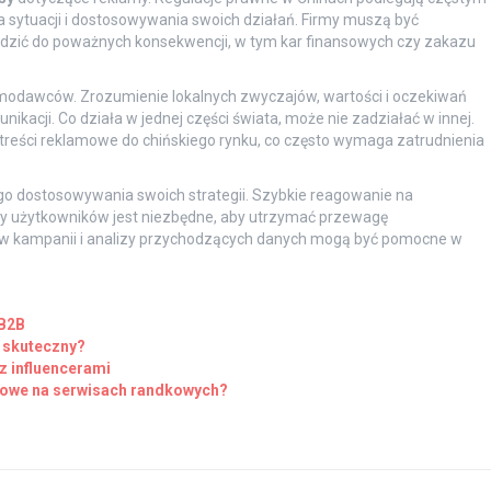
sytuacji i dostosowywania swoich działań. Firmy muszą być
dzić do poważnych konsekwencji, w tym kar finansowych czy zakazu
modawców. Zrozumienie lokalnych zwyczajów, wartości i oczekiwań
kacji. Co działa w jednej części świata, może nie zadziałać w innej.
treści reklamowe do chińskiego rynku, co często wymaga zatrudnienia
go dostosowywania swoich strategii. Szybkie reagowanie na
ny użytkowników jest niezbędne, aby utrzymać przewagę
ów kampanii i analizy przychodzących danych mogą być pomocne w
 B2B
 skuteczny?
z influencerami
mowe na serwisach randkowych?