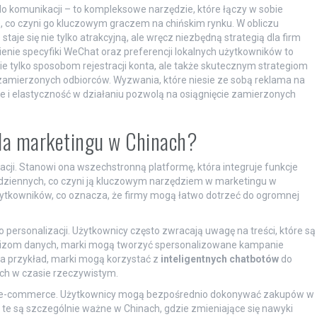
 do komunikacji – to kompleksowe narzędzie, które łączy w sobie
co czyni go kluczowym graczem na chińskim rynku. W obliczu
taje się nie tylko atrakcyjną, ale wręcz niezbędną strategią dla firm
nie specyfiki WeChat oraz preferencji lokalnych użytkowników to
nie tylko sposobom rejestracji konta, ale także skutecznym strategiom
mierzonych odbiorców. Wyzwania, które niesie ze sobą reklama na
e i elastyczność w działaniu pozwolą na osiągnięcie zamierzonych
dla marketingu w Chinach?
acji. Stanowi ona wszechstronną platformę, która integruje funkcje
ziennych, co czyni ją kluczowym narzędziem w marketingu w
żytkowników, co oznacza, że firmy mogą łatwo dotrzeć do ogromnej
personalizacji. Użytkownicy często zwracają uwagę na treści, które są
nalizom danych, marki mogą tworzyć spersonalizowane kampanie
a przykład, marki mogą korzystać z
inteligentnych chatbotów
do
nych w czasie rzeczywistym.
ch e-commerce. Użytkownicy mogą bezpośrednio dokonywać zakupów w
i te są szczególnie ważne w Chinach, gdzie zmieniające się nawyki