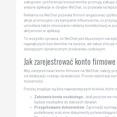
zakupowe i preferencje konsumentów promują zakupy onl
własne aplikacje w obrębie WeChat, co pozwala na lepsze
Reklama na WeChat pozwala firmom angażować użytkow
akcje promocyjne czy kampanie influencerów, co przyc
umożliwia także stosowanie reklamy kontekstowej w post
aktywności w aplikacji.
To wszystko sprawia, że WeChat jest kluczowym narzędzi
największych baz klientów na świecie, ale także oferuje
dzisiejszym dynamicznym środowisku rynkowym.
Jak zarejestrować konto firmow
Aby zarejestrować konto firmowe na WeChat, należy prze
od lokalizacji i rodzaju działalności. Proces rejestrac
tożsamości.
Poniżej znajduje się lista najważniejszych kroków, które
Założenie konta osobistego:
Jeśli jeszcze nie ma
będzie niezbędne do dalszych działań.
Przygotowanie dokumentów:
Zgromadź wymagane 
podatkowej oraz inne dokumenty potwierdzające le