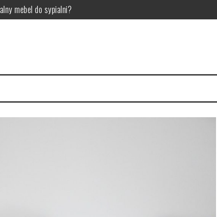
alny mebel do sypialni?
woje wnętrze
ci Twojego samochodu
ry wybrać? Przegląd i porównanie
o ten gatunek gier jest tak popularny?
osowania w przemyśle technologicznym