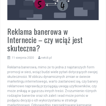
Reklama banerowa w
Internecie – czy wciąż jest
skuteczna?
11 sierpnia 2020
netcli.pl
Reklama banerowa, mimo że to jedna z najstarszych form
promocji w sieci, wciąż budzi wiele pytań dotyczących swojej
skuteczności. W obliczu dynamicznych zmian w świecie
marketingu internetowego, warto zastanowić się, czy banery
reklamowe naprawdę przyciągają uwagę użytkowników, czy
może znikają w gąszczu innych treści. Zrozumienie różnych
rodzajów banerów oraz ich zalet i wad może pomóc w
podjęciu decyzji o ich wykorzystaniu w strategii
marketingowej. Odpowiednio zaprojektowane kampanie