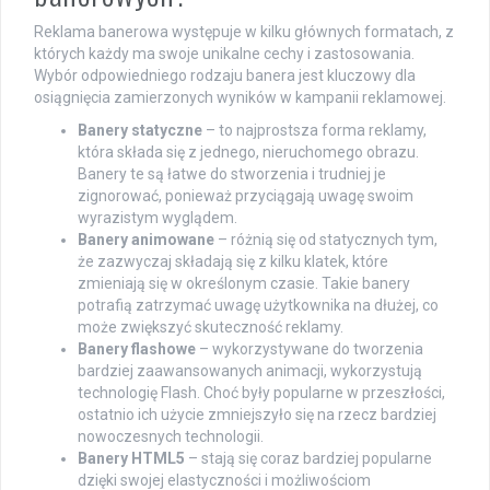
Reklama banerowa występuje w kilku głównych formatach, z
których każdy ma swoje unikalne cechy i zastosowania.
Wybór odpowiedniego rodzaju banera jest kluczowy dla
osiągnięcia zamierzonych wyników w kampanii reklamowej.
Banery statyczne
– to najprostsza forma reklamy,
która składa się z jednego, nieruchomego obrazu.
Banery te są łatwe do stworzenia i trudniej je
zignorować, ponieważ przyciągają uwagę swoim
wyrazistym wyglądem.
Banery animowane
– różnią się od statycznych tym,
że zazwyczaj składają się z kilku klatek, które
zmieniają się w określonym czasie. Takie banery
potrafią zatrzymać uwagę użytkownika na dłużej, co
może zwiększyć skuteczność reklamy.
Banery flashowe
– wykorzystywane do tworzenia
bardziej zaawansowanych animacji, wykorzystują
technologię Flash. Choć były popularne w przeszłości,
ostatnio ich użycie zmniejszyło się na rzecz bardziej
nowoczesnych technologii.
Banery HTML5
– stają się coraz bardziej popularne
dzięki swojej elastyczności i możliwościom