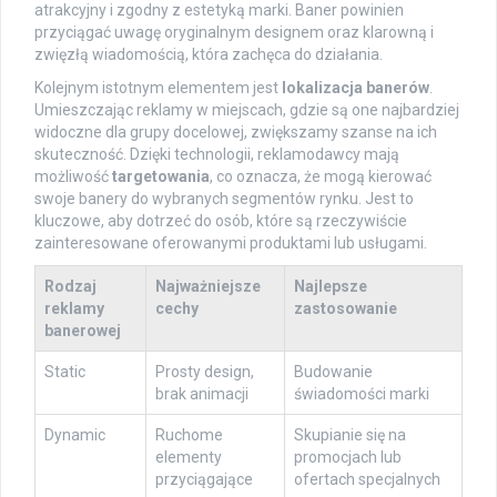
atrakcyjny i zgodny z estetyką marki. Baner powinien
przyciągać uwagę oryginalnym designem oraz klarowną i
zwięzłą wiadomością, która zachęca do działania.
Kolejnym istotnym elementem jest
lokalizacja banerów
.
Umieszczając reklamy w miejscach, gdzie są one najbardziej
widoczne dla grupy docelowej, zwiększamy szanse na ich
skuteczność. Dzięki technologii, reklamodawcy mają
możliwość
targetowania
, co oznacza, że mogą kierować
swoje banery do wybranych segmentów rynku. Jest to
kluczowe, aby dotrzeć do osób, które są rzeczywiście
zainteresowane oferowanymi produktami lub usługami.
Rodzaj
Najważniejsze
Najlepsze
reklamy
cechy
zastosowanie
banerowej
Static
Prosty design,
Budowanie
brak animacji
świadomości marki
Dynamic
Ruchome
Skupianie się na
elementy
promocjach lub
przyciągające
ofertach specjalnych