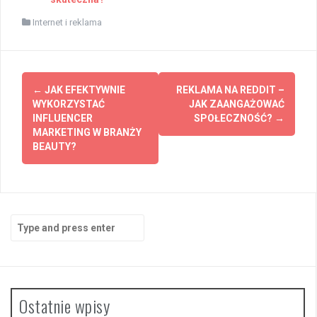
Internet i reklama
Post
←
JAK EFEKTYWNIE
REKLAMA NA REDDIT –
navigation
WYKORZYSTAĆ
JAK ZAANGAŻOWAĆ
INFLUENCER
SPOŁECZNOŚĆ?
→
MARKETING W BRANŻY
BEAUTY?
Search
for:
Ostatnie wpisy