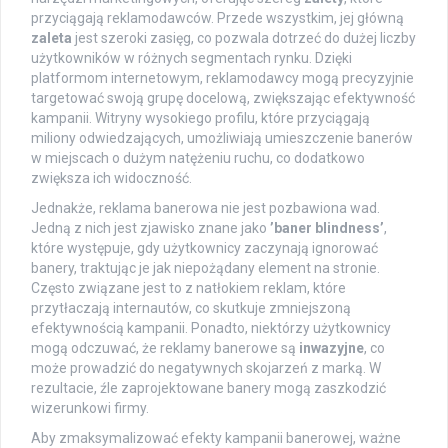
przyciągają reklamodawców. Przede wszystkim, jej główną
zaleta
jest szeroki zasięg, co pozwala dotrzeć do dużej liczby
użytkowników w różnych segmentach rynku. Dzięki
platformom internetowym, reklamodawcy mogą precyzyjnie
targetować swoją grupę docelową, zwiększając efektywność
kampanii. Witryny wysokiego profilu, które przyciągają
miliony odwiedzających, umożliwiają umieszczenie banerów
w miejscach o dużym natężeniu ruchu, co dodatkowo
zwiększa ich widoczność.
Jednakże, reklama banerowa nie jest pozbawiona wad.
Jedną z nich jest zjawisko znane jako
’baner blindness’
,
które występuje, gdy użytkownicy zaczynają ignorować
banery, traktując je jak niepożądany element na stronie.
Często związane jest to z natłokiem reklam, które
przytłaczają internautów, co skutkuje zmniejszoną
efektywnością kampanii. Ponadto, niektórzy użytkownicy
mogą odczuwać, że reklamy banerowe są
inwazyjne
, co
może prowadzić do negatywnych skojarzeń z marką. W
rezultacie, źle zaprojektowane banery mogą zaszkodzić
wizerunkowi firmy.
Aby zmaksymalizować efekty kampanii banerowej, ważne