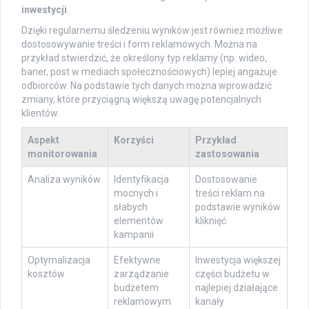
inwestycji
.
Dzięki regularnemu śledzeniu wyników jest również możliwe
dostosowywanie treści i form reklamowych. Można na
przykład stwierdzić, że określony typ reklamy (np. wideo,
baner, post w mediach społecznościowych) lepiej angażuje
odbiorców. Na podstawie tych danych można wprowadzić
zmiany, które przyciągną większą uwagę potencjalnych
klientów.
Aspekt
Korzyści
Przykład
monitorowania
zastosowania
Analiza wyników
Identyfikacja
Dostosowanie
mocnych i
treści reklam na
słabych
podstawie wyników
elementów
kliknięć
kampanii
Optymalizacja
Efektywne
Inwestycja większej
kosztów
zarządzanie
części budżetu w
budżetem
najlepiej działające
reklamowym
kanały