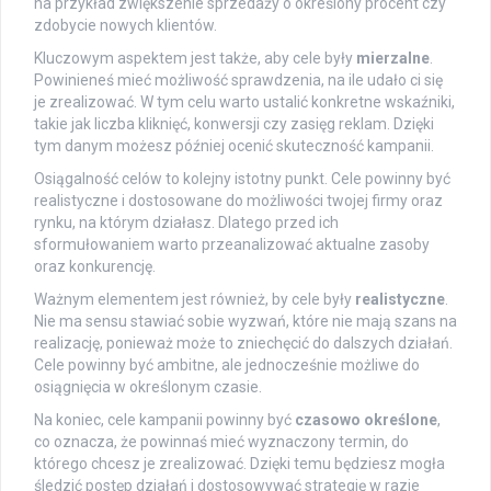
na przykład zwiększenie sprzedaży o określony procent czy
zdobycie nowych klientów.
Kluczowym aspektem jest także, aby cele były
mierzalne
.
Powinieneś mieć możliwość sprawdzenia, na ile udało ci się
je zrealizować. W tym celu warto ustalić konkretne wskaźniki,
takie jak liczba kliknięć, konwersji czy zasięg reklam. Dzięki
tym danym możesz później ocenić skuteczność kampanii.
Osiągalność celów to kolejny istotny punkt. Cele powinny być
realistyczne i dostosowane do możliwości twojej firmy oraz
rynku, na którym działasz. Dlatego przed ich
sformułowaniem warto przeanalizować aktualne zasoby
oraz konkurencję.
Ważnym elementem jest również, by cele były
realistyczne
.
Nie ma sensu stawiać sobie wyzwań, które nie mają szans na
realizację, ponieważ może to zniechęcić do dalszych działań.
Cele powinny być ambitne, ale jednocześnie możliwe do
osiągnięcia w określonym czasie.
Na koniec, cele kampanii powinny być
czasowo określone
,
co oznacza, że powinnaś mieć wyznaczony termin, do
którego chcesz je zrealizować. Dzięki temu będziesz mogła
śledzić postęp działań i dostosowywać strategię w razie