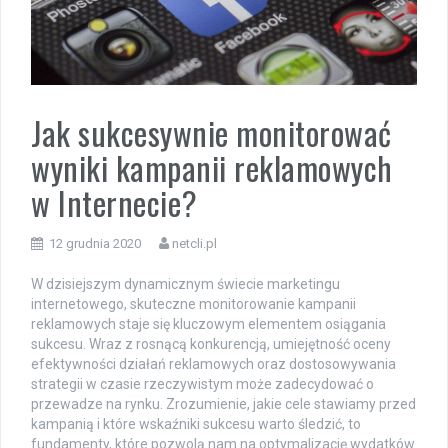
Jak sukcesywnie monitorować
wyniki kampanii reklamowych
w Internecie?
12 grudnia 2020
netcli.pl
W dzisiejszym dynamicznym świecie marketingu
internetowego, skuteczne monitorowanie kampanii
reklamowych staje się kluczowym elementem osiągania
sukcesu. Wraz z rosnącą konkurencją, umiejętność oceny
efektywności działań reklamowych oraz dostosowywania
strategii w czasie rzeczywistym może zadecydować o
przewadze na rynku. Zrozumienie, jakie cele stawiamy przed
kampanią i które wskaźniki sukcesu warto śledzić, to
fundamenty, które pozwolą nam na optymalizację wydatków