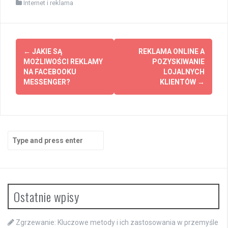
Internet i reklama
Post
←
JAKIE SĄ
REKLAMA ONLINE A
navigation
MOŻLIWOŚCI REKLAMY
POZYSKIWANIE
NA FACEBOOKU
LOJALNYCH
MESSENGER?
KLIENTÓW
→
Search
for:
Ostatnie wpisy
Zgrzewanie: Kluczowe metody i ich zastosowania w przemyśle