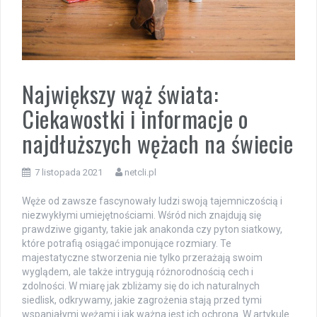
Największy wąż świata:
Ciekawostki i informacje o
najdłuższych wężach na świecie
7 listopada 2021
netcli.pl
Węże od zawsze fascynowały ludzi swoją tajemniczością i
niezwykłymi umiejętnościami. Wśród nich znajdują się
prawdziwe giganty, takie jak anakonda czy pyton siatkowy,
które potrafią osiągać imponujące rozmiary. Te
majestatyczne stworzenia nie tylko przerażają swoim
wyglądem, ale także intrygują różnorodnością cech i
zdolności. W miarę jak zbliżamy się do ich naturalnych
siedlisk, odkrywamy, jakie zagrożenia stają przed tymi
wspaniałymi wężami i jak ważna jest ich ochrona. W artykule