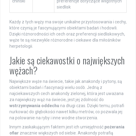
chiński
preferencje dotyczące wilgotnych
siedlisk
Każdy z tych węży ma swoje unikalne przystosowania i cechy,
które czynią je fascynującymi obiektami badań i hodowli.
Dzięki różnorodności ich cech oraz preferencji siedliskowych,
węże te są niezwykle różnorodne i ciekawe dla miłośników
herpetologii.
Jakie są ciekawostki o największych
wężach?
Największe węże na świecie, takie jak anakondy i pytony, są
obiektami badań i fascynacji wielu osób. Jedną z
najciekawszych cech anakondy zielonej, która jest uważana
za największy wąż na świecie, jest jej zdolność do
wstrzymywania oddechu
na długi czas. Dzięki temu, potrafi
nurkować do głębokości nawet kilku metrów, co pozwala jej
na polowanie na ryby i inne wodne stworzenia.
Innym zaskakującym faktem jest ich umiejętność
pożerania
ofiar
znacznie większych od siebie. Anakondy potrafią