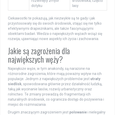
rozwinięty zmysł
środowiska, często
dotyku
lasy
Ciekawostki te pokazują, jak niezwykłe są te gady i jak
przystosowały się do swoich środowisk, stając się nie tylko
efektywnymi drapieżnikami, ale także fascynującymi
obiektami badań. Wiedza o największych wężach wciąż się
rozwija, ujawniając nowe aspekty ich życia i zachowania.
Jakie są zagrożenia dla
największych węży?
Największe węże, w tym anakondy, są narażone na
różnorodne zagrożenia, które mają poważny wpływ na ich
populacje. Jednym z największych problemów jest
utraty
siedlisk
, spowodowana głównie przez działalność ludzką,
taką jak wycinanie lasów, rozwój urbanistyczny oraz
rolnictwo. Te zmiany prowadzą do fragmentacji ich
naturalnych środowisk, co ogranicza dostęp do pożywienia i
miejsc do rozmnażania.
Drugim znaczącym zagrożeniem jest
polowanie
i nielegalny