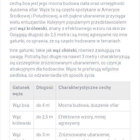
cechą boa jest jego mocna budowa ciała oraz umiejętność
duszenia ofiar. Węże te są często spotykane w Ameryce
Środkowej i Południowej, a ich piękne ubarwienie przyciąga
wielu entuzjastów. Kolejnym popularnym przedstawicielem
jest
wąż królewski
, znany z efektownego wzoru na skórze.
Osiągają długość do 2,5 metra i są mniej agresywne niż inne
gatunki, co sprawia, że są często hodowane w terrariach.
Inne gatunki, takie jak
wąż chiński
, również zasługują na
uwagę. Potrafią być długie na nawet 3 metry i charakteryzują
się szczególnie zróżnicowanym ubarwieniem, co czyni je
atrakcyjnymi dla hodowców. Węże te preferują wilgotne
siedliska, co odzwierciedla ich sposób życia.
Gatunek
Długość
Charakterystyczne cechy
węża
Wąż boa
do 4 m
Mocna budowa, duszenie ofiar
Wąż
do 2,5 m
Efektowne wzory, mniej
królewski
agresywny
Wąż
do 3 m
Zróżnicowane ubarwienie,