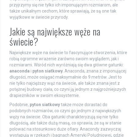
przyjrzymy się nie tylko ich imponującym rozmiarom, ale
także unikalnym cechom, które sprawiają, że są one tak
wyjątkowe w świecie przyrody.
Jakie są największe węże na
świecie?
Największe węże na świecie to fascynujące stworzenia, które
robią ogromne wrażenie zarówno swoim wyglądem, jak i
rozmiarami. Wśród nich wyróżniają się dwa główne gatunki:
anaconda
i
pyton siatkowy
. Anaconda, znana z imponującej
długości, może osiągać maksymalnie do 9 metrów. Jest to
nie tylko najcięższy wąż na świecie, ale także znana jest z
potężnej budowy ciała, co czyni ją jednym z najgroźniejszych
drapieżników w swoim ekosystemie.
Podobnie,
pyton siatkowy
także może dorastać do
podobnych rozmiarów, co czyni go jednym z największych
węży na świecie. Oba gatunki charakteryzują się nie tylko
długością, ale także dużą masą, co sprawia, że są w stanie
polować na stosunkowo duże ofiary. Anacondy zazwyczaj
występują w rzekach i bagnach Ameryki Południowej, gdzie