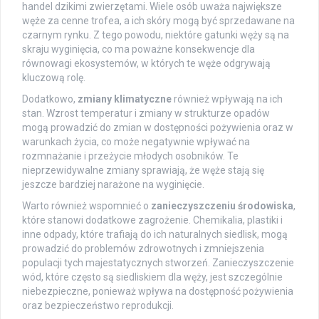
handel dzikimi zwierzętami. Wiele osób uważa największe
węże za cenne trofea, a ich skóry mogą być sprzedawane na
czarnym rynku. Z tego powodu, niektóre gatunki węży są na
skraju wyginięcia, co ma poważne konsekwencje dla
równowagi ekosystemów, w których te węże odgrywają
kluczową rolę.
Dodatkowo,
zmiany klimatyczne
również wpływają na ich
stan. Wzrost temperatur i zmiany w strukturze opadów
mogą prowadzić do zmian w dostępności pożywienia oraz w
warunkach życia, co może negatywnie wpływać na
rozmnażanie i przeżycie młodych osobników. Te
nieprzewidywalne zmiany sprawiają, że węże stają się
jeszcze bardziej narażone na wyginięcie.
Warto również wspomnieć o
zanieczyszczeniu środowiska
,
które stanowi dodatkowe zagrożenie. Chemikalia, plastiki i
inne odpady, które trafiają do ich naturalnych siedlisk, mogą
prowadzić do problemów zdrowotnych i zmniejszenia
populacji tych majestatycznych stworzeń. Zanieczyszczenie
wód, które często są siedliskiem dla węży, jest szczególnie
niebezpieczne, ponieważ wpływa na dostępność pożywienia
oraz bezpieczeństwo reprodukcji.