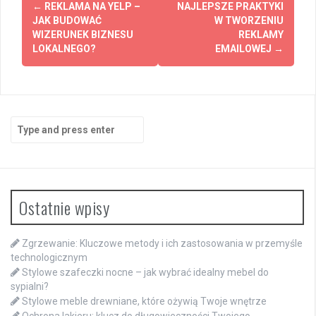
Post
←
REKLAMA NA YELP –
NAJLEPSZE PRAKTYKI
navigation
JAK BUDOWAĆ
W TWORZENIU
WIZERUNEK BIZNESU
REKLAMY
LOKALNEGO?
EMAILOWEJ
→
Search
for:
Ostatnie wpisy
Zgrzewanie: Kluczowe metody i ich zastosowania w przemyśle
technologicznym
Stylowe szafeczki nocne – jak wybrać idealny mebel do
sypialni?
Stylowe meble drewniane, które ożywią Twoje wnętrze
Ochrona lakieru: klucz do długowieczności Twojego