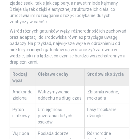
zjadać ssaki, takie jak capibary, a nawet młode kajmany.
Dzieje się tak dzięki elastycznej strukturze ich ciała, co
umożliwia im rozciąganie szczęk i połykanie dużych
zdobyczy w całości.
Wśród różnych gatunków węży, różnorodność ich zachowań
oraz adaptacji do środowiska również przyciąga uwagę
badaczy. Na przykład, największe węże w odróżnieniu od
niektórych innych gatunków są w stanie żyć zarówno w
wodzie, jak i na lądzie, co czyni je bardzo wszechstronnymi
drapieżnikami.
Rodzaj
Ciekawe cechy
Środowisko życia
węża
Anakonda
Wstrzymywanie
Zbiorniki wodne,
zielona
oddechu na długi czas
mokradła
Pyton
Umiejętność
Lasy tropikalne,
siatkowy
pożerania dużych
dżungle
ssaków
Wąż boa
Posiada dobrze
Różnorodne