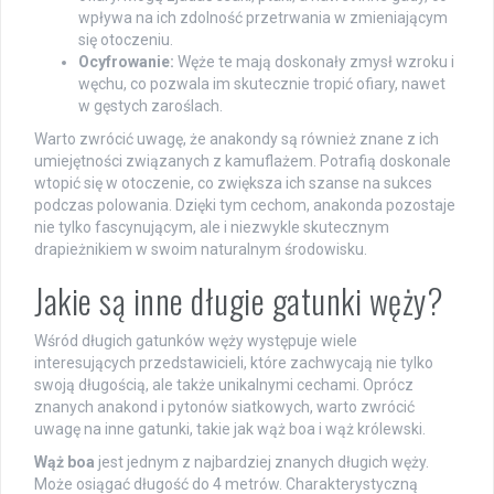
wpływa na ich zdolność przetrwania w zmieniającym
się otoczeniu.
Ocyfrowanie:
Węże te mają doskonały zmysł wzroku i
węchu, co pozwala im skutecznie tropić ofiary, nawet
w gęstych zaroślach.
Warto zwrócić uwagę, że anakondy są również znane z ich
umiejętności związanych z kamuflażem. Potrafią doskonale
wtopić się w otoczenie, co zwiększa ich szanse na sukces
podczas polowania. Dzięki tym cechom, anakonda pozostaje
nie tylko fascynującym, ale i niezwykle skutecznym
drapieżnikiem w swoim naturalnym środowisku.
Jakie są inne długie gatunki węży?
Wśród długich gatunków węży występuje wiele
interesujących przedstawicieli, które zachwycają nie tylko
swoją długością, ale także unikalnymi cechami. Oprócz
znanych anakond i pytonów siatkowych, warto zwrócić
uwagę na inne gatunki, takie jak wąż boa i wąż królewski.
Wąż boa
jest jednym z najbardziej znanych długich węży.
Może osiągać długość do 4 metrów. Charakterystyczną