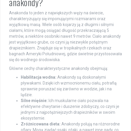
anakondy?
Anakonda to jeden z największych węży na świecie,
charakteryzujący się imponującymi rozmiarami oraz
wyjątkową masą. Wiele osób kojarzy ją z długimi i silnymi
ciałami, które mogą osiągać długość przekraczającą 5
metrów, a niektóre osobniki nawet 9 metrów. Ciało anakondy
jest wyjątkowo grube, co czyni ją niezwykle potężnym
drapieżnikiem. Znajduje się w tropikalnych rzekach oraz
bagnach Ameryki Południowej, gdzie świetnie przystosowała
się do wodnego środowiska.
Główne cechy charakterystyczne anakondy obejmują:
Habilitacja wodna:
Anakondy są doskonałymi
pływakami. Dzięki ich wzmocnionemu ciału, potrafią
sprawnie poruszać się zarówno w wodzie, jak i na
lądzie.
Silne mięśnie:
Ich muskularne ciało pozwala na
efektywne chwytanie i duszenie zdobyczy, co czyni je
jednymi z najpotężniejszych drapieżników w swoim
ekosystemie.
Zróżnicowana dieta:
Anakondy polują na różnorodne
ofiary. Mogą zjadać ssaki, ptaki, a nawet inne gady, co