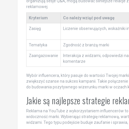
organizują sesje Q&A, mogą budować silniejsze relacje z
reklamowej.
Kryterium
Co należy wziąć pod uwagę
Zasięg
Liczenie obserwujących, wskaźniki in
Tematyka
Zgodność z branżą marki
Zaangażowanie
Interakcja z widzami, odpowiedzi na
komentarze
Wybór influencera, który pasuje do wartości Twojej mar
zwiększyć szanse na sukces kampanii. Takie połączenie m
do budowania pozytywnego wizerunku marki w oczach
Jakie są najlepsze strategie rek
Reklama na YouTube z wykorzystaniem influencerów to s
widoczność marki. Wybierając strategię reklamową, wart
widzami. Tego typu podejście buduje zaufanie i sprawia,