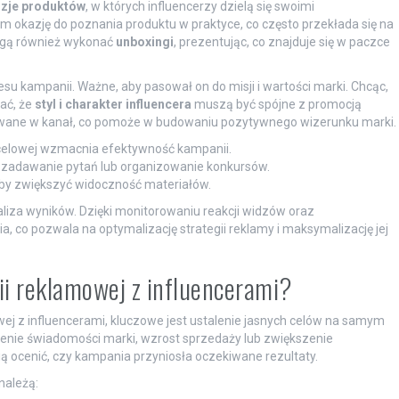
zje produktów
, w których influencerzy dzielą się swoimi
 okazję do poznania produktu w praktyce, co często przekłada się na
mogą również wykonać
unboxingi
, prezentując, co znajduje się w paczce
su kampanii. Ważne, aby pasował on do misji i wartości marki. Chcąc,
ać, że
styl i charakter influencera
muszą być spójne z promocją
owane w kanał, co pomoże w budowaniu pozytywnego wizerunku marki.
ocelowej wzmacnia efektywność kampanii.
np. zadawanie pytań lub organizowanie konkursów.
aby zwiększyć widoczność materiałów.
iza wyników. Dzięki monitorowaniu reakcji widzów oraz
co pozwala na optymalizację strategii reklamy i maksymalizację jej
i reklamowej z influencerami?
j z influencerami, kluczowe jest ustalenie jasnych celów na samym
zenie świadomości marki, wzrost sprzedaży lub zwiększenie
 ocenić, czy kampania przyniosła oczekiwane rezultaty.
należą: