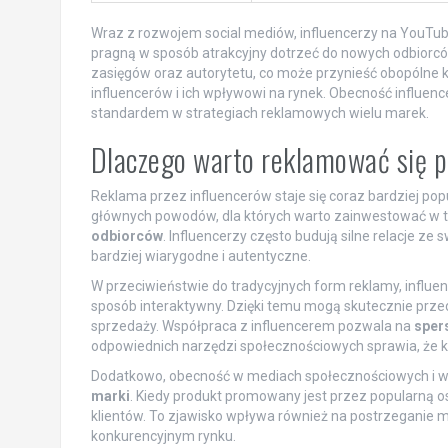
Wraz z rozwojem social mediów, influencerzy na YouTube
pragną w sposób atrakcyjny dotrzeć do nowych odbiorc
zasięgów oraz autorytetu, co może przynieść obopólne 
influencerów i ich wpływowi na rynek. Obecność influenc
standardem w strategiach reklamowych wielu marek.
Dlaczego warto reklamować się p
Reklama przez influencerów staje się coraz bardziej p
głównych powodów, dla których warto zainwestować w tę
odbiorców
. Influencerzy często budują silne relacje ze
bardziej wiarygodne i autentyczne.
W przeciwieństwie do tradycyjnych form reklamy, influe
sposób interaktywny. Dzięki temu mogą skutecznie przed
sprzedaży. Współpraca z influencerem pozwala na
sper
odpowiednich narzędzi społecznościowych sprawia, że 
Dodatkowo, obecność w mediach społecznościowych i w
marki
. Kiedy produkt promowany jest przez popularną o
klientów. To zjawisko wpływa również na postrzeganie ma
konkurencyjnym rynku.