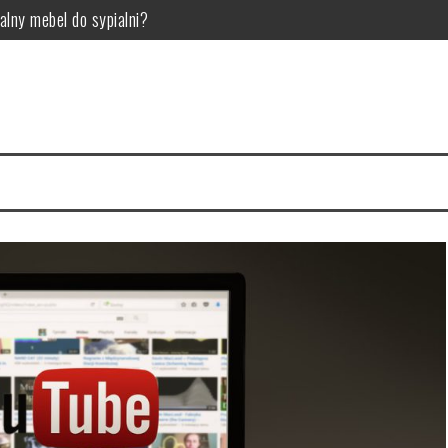
alny mebel do sypialni?
woje wnętrze
ci Twojego samochodu
ry wybrać? Przegląd i porównanie
o ten gatunek gier jest tak popularny?
osowania w przemyśle technologicznym