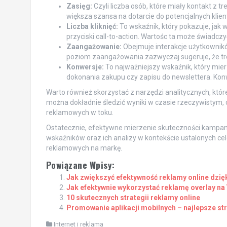
Zasięg:
Czyli liczba osób, które miały kontakt z 
większa szansa na dotarcie do potencjalnych klien
Liczba kliknięć:
To wskaźnik, który pokazuje, jak 
przyciski call-to-action. Wartośc ta może świadczy
Zaangażowanie:
Obejmuje interakcje użytkowników
poziom zaangażowania zazwyczaj sugeruje, że treś
Konwersje:
To najważniejszy wskaźnik, który mier
dokonania zakupu czy zapisu do newslettera. Ko
Warto również skorzystać z narzędzi analitycznych, kt
można dokładnie śledzić wyniki w czasie rzeczywistym, 
reklamowych w toku.
Ostatecznie, efektywne mierzenie skuteczności kampan
wskaźników oraz ich analizy w kontekście ustalonych c
reklamowych na markę.
Powiązane Wpisy:
Jak zwiększyć efektywność reklamy online dzięk
Jak efektywnie wykorzystać reklamę overlay n
10 skutecznych strategii reklamy online
Promowanie aplikacji mobilnych – najlepsze st
Internet i reklama