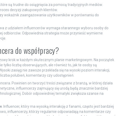
tóre są trudne do osiągnięcia za pomocą tradycyjnych mediów.
oces decyzji zakupowych klientów.
ższy wskaźnik zaangażowania użytkowników w porównaniu do
wa z udziałem influencerów wymaga starannego wyboru osoby do
 jej odbiorców. Odpowiednia strategia może przynieść wymierne
cje.
ncera do współpracy?
uczowy krok w każdym skutecznym planie marketingowym. Na początek
e tylko liczbę obserwujących, ale również to, jak te osoby są
ysoki zasięg nie zawsze przekłada się na wysoki poziom interakcji,
 liczba polubień, komentarzy czy udostępnień.
encera. Powinien on tworzyć treści związane z branżą, w której działa
metyczne, influencerzy zajmujący się urodą będą znacznie bardziej
echnologicznej. Dobór odpowiedniej tematyki zwiększa szanse na
w
. Influencer, który ma wysoką interakcję z fanami, często jest bardziej
wo, influencerzy, którzy regularnie odpowiadają na komentarze czy