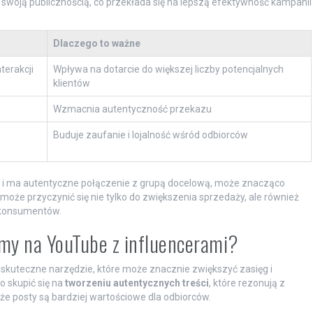
 swoją publicznością, co przekłada się na lepszą efektywność kampanii
Dlaczego to ważne
terakcji
Wpływa na dotarcie do większej liczby potencjalnych
klientów
Wzmacnia autentyczność przekazu
Buduje zaufanie i lojalność wśród odbiorców
ki i ma autentyczne połączenie z grupą docelową, może znacząco
oże przyczynić się nie tylko do zwiększenia sprzedaży, ale również
 konsumentów.
lamy na YouTube z influencerami?
kuteczne narzędzie, które może znacznie zwiększyć zasięg i
o skupić się na
tworzeniu autentycznych treści
, które rezonują z
 że posty są bardziej wartościowe dla odbiorców.