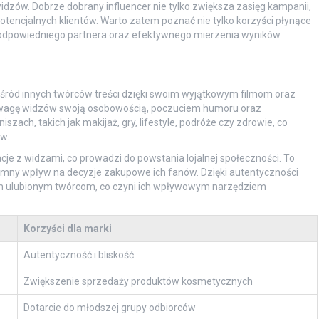
ów. Dobrze dobrany influencer nie tylko zwiększa zasięg kampanii,
tencjalnych klientów. Warto zatem poznać nie tylko korzyści płynące
u odpowiedniego partnera oraz efektywnego mierzenia wyników.
 wśród innych twórców treści dzięki swoim wyjątkowym filmom oraz
c uwagę widzów swoją osobowością, poczuciem humoru oraz
zach, takich jak makijaż, gry, lifestyle, podróże czy zdrowie, co
w.
lacje z widzami, co prowadzi do powstania lojalnej społeczności. To
mny wpływ na decyzje zakupowe ich fanów. Dzięki autentyczności
im ulubionym twórcom, co czyni ich wpływowym narzędziem
Korzyści dla marki
Autentyczność i bliskość
Zwiększenie sprzedaży produktów kosmetycznych
Dotarcie do młodszej grupy odbiorców