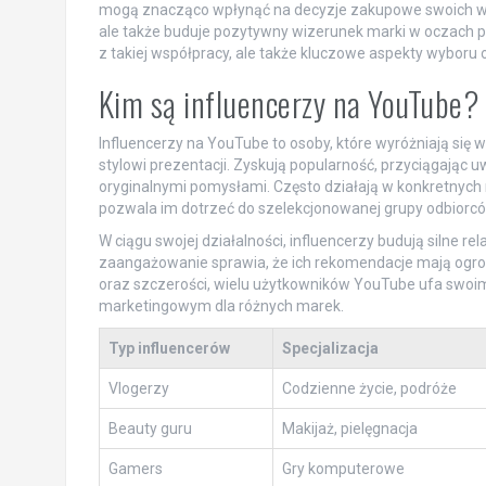
mogą znacząco wpłynąć na decyzje zakupowe swoich widz
ale także buduje pozytywny wizerunek marki w oczach po
z takiej współpracy, ale także kluczowe aspekty wybor
Kim są influencerzy na YouTube?
Influencerzy na YouTube to osoby, które wyróżniają się
stylowi prezentacji. Zyskują popularność, przyciągają
oryginalnymi pomysłami. Często działają w konkretnych nis
pozwala im dotrzeć do szelekcjonowanej grupy odbiorcó
W ciągu swojej działalności, influencerzy budują silne re
zaangażowanie sprawia, że ich rekomendacje mają ogro
oraz szczerości, wielu użytkowników YouTube ufa swo
marketingowym dla różnych marek.
Typ influencerów
Specjalizacja
Vlogerzy
Codzienne życie, podróże
Beauty guru
Makijaż, pielęgnacja
Gamers
Gry komputerowe