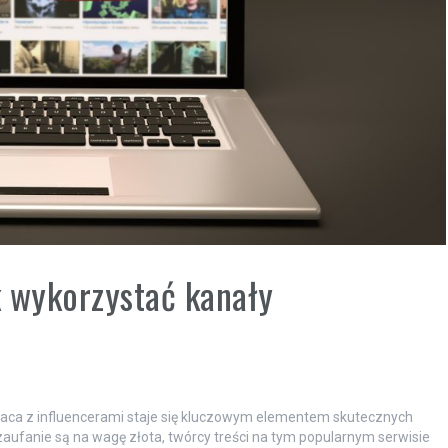
k wykorzystać kanały
raca z influencerami staje się kluczowym elementem skutecznych
zaufanie są na wagę złota, twórcy treści na tym popularnym serwisie