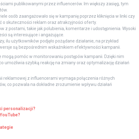
treściami publikowanymi przez influencerów. Im większy zasięg, tym
tów.
wiele osób zaangażowało się w kampanię poprzez kliknięcia w linki czy
ć o skuteczności reklam oraz atrakcyjności oferty.
 z postami, takie jak polubienia, komentarze i udostępnienia. Wysoki
ci są interesujące i angażujące.
zy, ilu użytkowników podjęło pożądane działanie, na przykład
nwersje są bezpośrednim wskaźnikiem efektywności kampanii.
óre mogą pomóc w monitorowaniu postępów kampanii. Dzięki nim
co umożliwia szybką reakcję na zmiany oraz optymalizację działań
ii reklamowej z influencerami wymaga połączenia różnych
elów, co pozwala na dokładne zrozumienie wpływu działań
i personalizacji?
a YouTube?
rategie