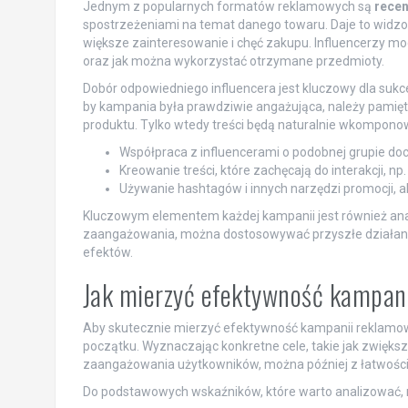
Jednym z popularnych formatów reklamowych są
recen
spostrzeżeniami na temat danego towaru. Daje to widzom
większe zainteresowanie i chęć zakupu. Influencerzy 
oraz jak można wykorzystać otrzymane przedmioty.
Dobór odpowiedniego influencera jest kluczowy dla sukce
by kampania była prawdziwie angażująca, należy pamięt
produktu. Tylko wtedy treści będą naturalnie wkompon
Współpraca z influencerami o podobnej grupie d
Kreowanie treści, które zachęcają do interakcji, 
Używanie hashtagów i innych narzędzi promocji, 
Kluczowym elementem każdej kampanii jest również anal
zaangażowania, można dostosowywać przyszłe działania, 
efektów.
Jak mierzyć efektywność kampani
Aby skutecznie mierzyć efektywność kampanii reklamowe
początku. Wyznaczając konkretne cele, takie jak zwięks
zaangażowania użytkowników, można później z łatwością
Do podstawowych wskaźników, które warto analizować, 