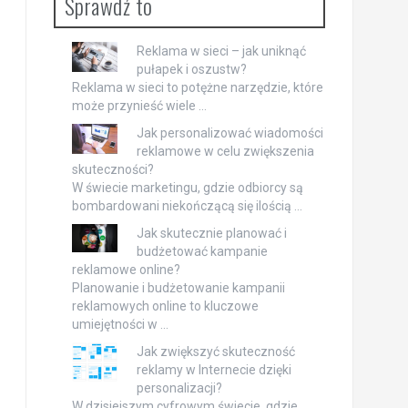
Sprawdź to
Reklama w sieci – jak uniknąć
pułapek i oszustw?
Reklama w sieci to potężne narzędzie, które
może przynieść wiele …
Jak personalizować wiadomości
reklamowe w celu zwiększenia
skuteczności?
W świecie marketingu, gdzie odbiorcy są
bombardowani niekończącą się ilością …
Jak skutecznie planować i
budżetować kampanie
reklamowe online?
Planowanie i budżetowanie kampanii
reklamowych online to kluczowe
umiejętności w …
Jak zwiększyć skuteczność
reklamy w Internecie dzięki
personalizacji?
W dzisiejszym cyfrowym świecie, gdzie