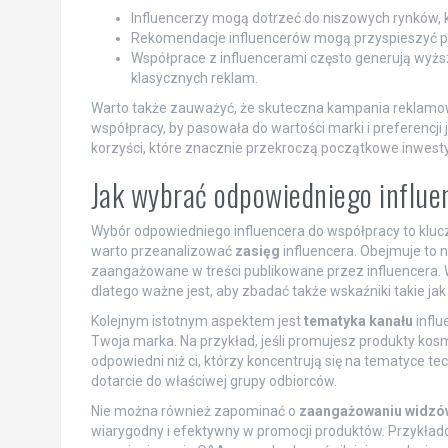
Influencerzy mogą dotrzeć do niszowych rynków, k
Rekomendacje influencerów mogą przyspieszyć pr
Współprace z influencerami często generują wy
klasycznych reklam.
Warto także zauważyć, że skuteczna kampania reklamo
współpracy, by pasowała do wartości marki i preferencji
korzyści, które znacznie przekroczą początkowe inwesty
Jak wybrać odpowiedniego influe
Wybór odpowiedniego influencera do współpracy to kl
warto przeanalizować
zasięg
influencera. Obejmuje to ni
zaangażowane w treści publikowane przez influencera. W
dlatego ważne jest, aby zbadać także wskaźniki takie jak
Kolejnym istotnym aspektem jest
tematyka kanału
influ
Twoja marka. Na przykład, jeśli promujesz produkty kos
odpowiedni niż ci, którzy koncentrują się na tematyce t
dotarcie do właściwej grupy odbiorców.
Nie można również zapominać o
zaangażowaniu widzó
wiarygodny i efektywny w promocji produktów. Przykłado