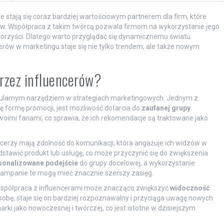
 stają się coraz bardziej wartościowym partnerem dla firm, które
ów. Współpraca z takim twórcą pozwala firmom na wykorzystanie jego
korzyści. Dlatego warto przyglądać się dynamicznemu światu
erów w marketingu staje się nie tylko trendem, ale także nowym
rzez influencerów?
opularnym narzędziem w strategiach marketingowych. Jednym z
 formę promocji, jest możliwość dotarcia do
zaufanej grupy
 swoimi fanami, co sprawia, że ich rekomendacje są traktowane jako
ncerzy mają zdolność do komunikacji, która angażuje ich widzów w
stawić produkt lub usługę, co może przyczynić się do zwiększenia
sonalizowane podejście
do grupy docelowej, a wykorzystanie
kampanie te mogą mieć znacznie szerszy zasięg.
spółpraca z influencerami może znacząco zwiększyć
widoczność
sobę, staje się on bardziej rozpoznawalny i przyciąga uwagę nowych
rki jako nowoczesnej i twórczej, co jest istotne w dzisiejszym