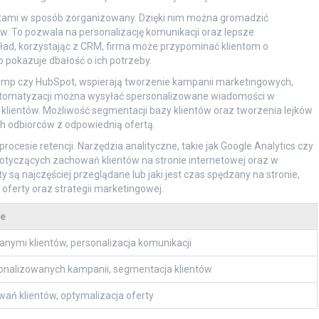
ntami w sposób zorganizowany. Dzięki nim można gromadzić
pów. To pozwala na personalizację komunikacji oraz lepsze
ład, korzystając z CRM, firma może przypominać klientom o
o pokazuje dbałość o ich potrzeby.
chimp czy HubSpot, wspierają tworzenie kampanii marketingowych,
 automatyzacji można wysyłać spersonalizowane wiadomości w
ientów. Możliwość segmentacji bazy klientów oraz tworzenia lejków
h odbiorców z odpowiednią ofertą.
rocesie retencji. Narzędzia analityczne, takie jak Google Analytics czy
dotyczących zachowań klientów na stronie internetowej oraz w
y są najczęściej przeglądane lub jaki jest czas spędzany na stronie,
ferty oraz strategii marketingowej.
je
nymi klientów, personalizacja komunikacji
onalizowanych kampanii, segmentacja klientów
ań klientów, optymalizacja oferty