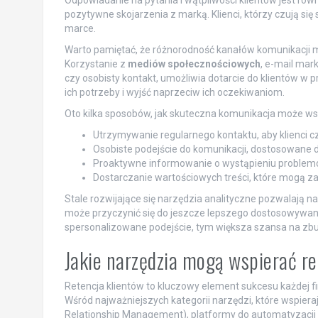
pozytywne skojarzenia z marką. Klienci, którzy czują się 
marce.
Warto pamiętać, że różnorodność kanałów komunikacji 
Korzystanie z
mediów społecznościowych
, e-mail mark
czy osobisty kontakt, umożliwia dotarcie do klientów w
ich potrzeby i wyjść naprzeciw ich oczekiwaniom.
Oto kilka sposobów, jak skuteczna komunikacja może wspi
Utrzymywanie regularnego kontaktu, aby klienci cz
Osobiste podejście do komunikacji, dostosowane do
Proaktywne informowanie o wystąpieniu problemó
Dostarczanie wartościowych treści, które mogą zai
Stale rozwijające się narzędzia analityczne pozwalają n
może przyczynić się do jeszcze lepszego dostosowywania
spersonalizowane podejście, tym większa szansa na zbudo
Jakie narzędzia mogą wspierać re
Retencja klientów to kluczowy element sukcesu każdej f
Wśród najważniejszych kategorii narzędzi, które wspiera
Relationship Management), platformy do automatyzacji 