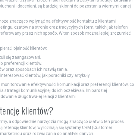
słuchani i doceniani, są bardziej skłonni do pozostania wiernymi danej
może znacząco wpłynąć na efektywność kontaktu z klientami.
etingu, czatów na stronie oraz tradycyjnych form, takich jak telefon
 preferowany przez nich sposób. W ten sposób można lepiej zrozumieć
erać lojalność klientów:
uli się zaangażowani.
 preferencji klientów.
w oraz sposobach ich rozwiązania.
nteresować klientów, jak poradniki czy artykuły.
a monitorowanie efektywności komunikacji oraz preferencji klientów, co
 strategii komunikacyjnej do ich oczekiwań. Im bardziej
wanie długotrwałej relacji z klientami.
tencję klientów?
irmy, a odpowiednie narzędzia mogą znacząco ułatwić ten proces.
ją retencję klientów, wyróżniają się systemy CRM (Customer
marketingu oraz rozwiązania do analityki danych.