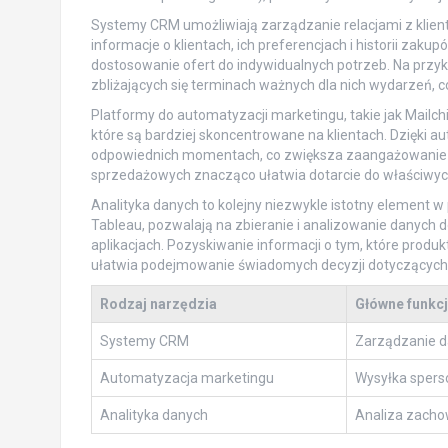
Systemy CRM umożliwiają zarządzanie relacjami z klie
informacje o klientach, ich preferencjach i historii zaku
dostosowanie ofert do indywidualnych potrzeb. Na przyk
zbliżających się terminach ważnych dla nich wydarzeń, c
Platformy do automatyzacji marketingu, takie jak Mail
które są bardziej skoncentrowane na klientach. Dzięki
odpowiednich momentach, co zwiększa zaangażowanie kl
sprzedażowych znacząco ułatwia dotarcie do właściwyc
Analityka danych to kolejny niezwykle istotny element w p
Tableau, pozwalają na zbieranie i analizowanie danych 
aplikacjach. Pozyskiwanie informacji o tym, które produkt
ułatwia podejmowanie świadomych decyzji dotyczących o
Rodzaj narzędzia
Główne funkc
Systemy CRM
Zarządzanie da
Automatyzacja marketingu
Wysyłka spers
Analityka danych
Analiza zachow