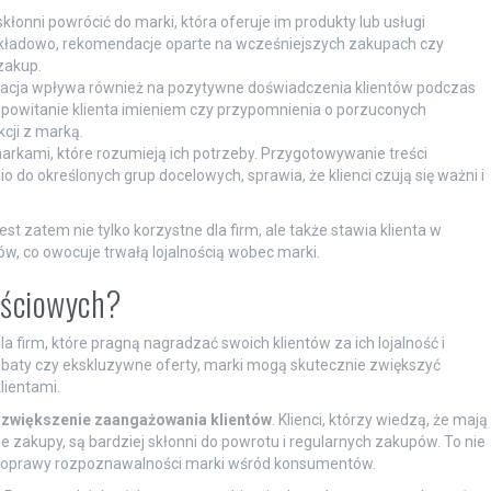
 skłonni powrócić do marki, która oferuje im produkty lub usługi
ykładowo, rekomendacje oparte na wcześniejszych zakupach czy
zakup.
zacja wpływa również na pozytywne doświadczenia klientów podczas
 powitanie klienta imieniem czy przypomnienia o porzuconych
cji z marką.
 markami, które rozumieją ich potrzeby. Przygotowywanie treści
do określonych grup docelowych, sprawia, że klienci czują się ważni i
st zatem nie tylko korzystne dla firm, ale także stawia klienta w
ów, co owocuje trwałą lojalnością wobec marki.
ościowych?
 firm, które pragną nagradzać swoich klientów za ich lojalność i
 rabaty czy ekskluzywne oferty, marki mogą skutecznie zwiększyć
lientami.
t
zwiększenie zaangażowania klientów
. Klienci, którzy wiedzą, że mają
akupy, są bardziej skłonni do powrotu i regularnych zakupów. To nie
do poprawy rozpoznawalności marki wśród konsumentów.