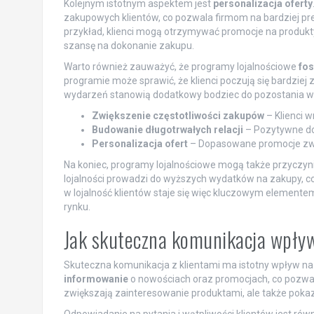
Kolejnym istotnym aspektem jest
personalizacja oferty
zakupowych klientów, co pozwala firmom na bardziej pre
przykład, klienci mogą otrzymywać promocje na produkty
szansę na dokonanie zakupu.
Warto również zauważyć, że programy lojalnościowe
fos
programie może sprawić, że klienci poczują się bardziej
wydarzeń stanowią dodatkowy bodziec do pozostania wi
Zwiększenie częstotliwości zakupów
– Klienci w
Budowanie długotrwałych relacji
– Pozytywne do
Personalizacja ofert
– Dopasowane promocje zwi
Na koniec, programy lojalnościowe mogą także przyczyni
lojalności prowadzi do wyższych wydatków na zakupy, co 
w lojalność klientów staje się więc kluczowym elemente
rynku.
Jak skuteczna komunikacja wpływ
Skuteczna komunikacja z klientami ma istotny wpływ na
informowanie
o nowościach oraz promocjach, co pozwala 
zwiększają zainteresowanie produktami, ale także pokazuj
Odpowiadanie na pytania i wątpliwości klientów jest rów