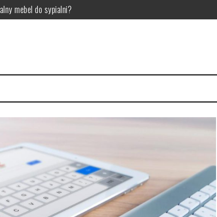
alny mebel do sypialni?
woje wnętrze
ci Twojego samochodu
ry wybrać? Przegląd i porównanie
o ten gatunek gier jest tak popularny?
osowania w przemyśle technologicznym