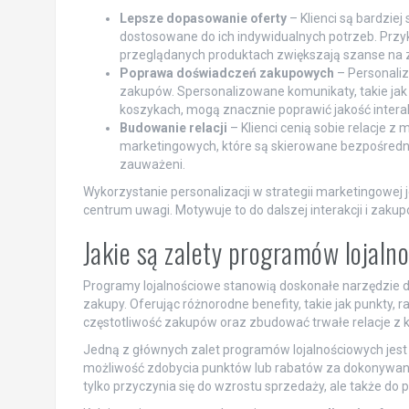
Lepsze dopasowanie oferty
– Klienci są bardziej
dostosowane do ich indywidualnych potrzeb. Prz
przeglądanych produktach zwiększają szanse na 
Poprawa doświadczeń zakupowych
– Personali
zakupów. Spersonalizowane komunikaty, takie jak
koszykach, mogą znacznie poprawić jakość interak
Budowanie relacji
– Klienci cenią sobie relacje z
marketingowych, które są skierowane bezpośrednio 
zauważeni.
Wykorzystanie personalizacji w strategii marketingowej je
centrum uwagi. Motywuje to do dalszej interakcji i zakup
Jakie są zalety programów lojaln
Programy lojalnościowe stanowią doskonałe narzędzie dla
zakupy. Oferując różnorodne benefity, takie jak punkty,
częstotliwość zakupów oraz zbudować trwałe relacje z k
Jedną z głównych zalet programów lojalnościowych jes
możliwość zdobycia punktów lub rabatów za dokonywane z
tylko przyczynia się do wzrostu sprzedaży, ale także 