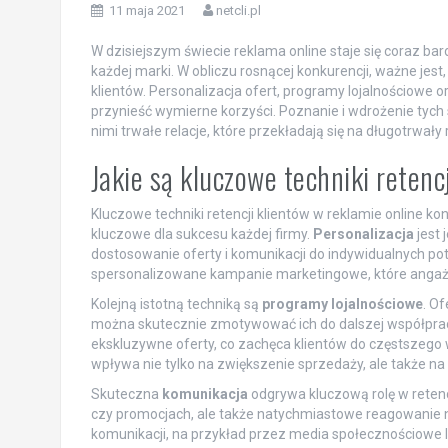
11 maja 2021
netcli.pl
W dzisiejszym świecie reklama online staje się coraz ba
każdej marki. W obliczu rosnącej konkurencji, ważne jest
klientów. Personalizacja ofert, programy lojalnościowe 
przynieść wymierne korzyści. Poznanie i wdrożenie tych 
nimi trwałe relacje, które przekładają się na długotrwały
Jakie są kluczowe techniki retenc
Kluczowe techniki retencji klientów w reklamie online kon
kluczowe dla sukcesu każdej firmy.
Personalizacja
jest 
dostosowanie oferty i komunikacji do indywidualnych potr
spersonalizowane kampanie marketingowe, które angażują
Kolejną istotną techniką są
programy lojalnościowe
. O
można skutecznie zmotywować ich do dalszej współprac
ekskluzywne oferty, co zachęca klientów do częstszego
wpływa nie tylko na zwiększenie sprzedaży, ale także 
Skuteczna
komunikacja
odgrywa kluczową rolę w retenc
czy promocjach, ale także natychmiastowe reagowanie na
komunikacji, na przykład przez media społecznościowe l