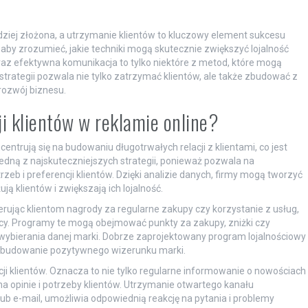
rdziej złożona, a utrzymanie klientów to kluczowy element sukcesu
, aby zrozumieć, jakie techniki mogą skutecznie zwiększyć lojalność
oraz efektywna komunikacja to tylko niektóre z metod, które mogą
strategii pozwala nie tylko zatrzymać klientów, ale także zbudować z
 rozwój biznesu.
ji klientów w reklamie online?
centrują się na budowaniu długotrwałych relacji z klientami, co jest
jedną z najskuteczniejszych strategii, ponieważ pozwala na
zeb i preferencji klientów. Dzięki analizie danych, firmy mogą tworzyć
 klientów i zwiększają ich lojalność.
ferując klientom nagrody za regularne zakupy czy korzystanie z usług,
y. Programy te mogą obejmować punkty za zakupy, zniżki czy
 wybierania danej marki. Dobrze zaprojektowany program lojalnościowy
na budowanie pozytywnego wizerunku marki.
ji klientów. Oznacza to nie tylko regularne informowanie o nowościach
 opinie i potrzeby klientów. Utrzymanie otwartego kanału
ub e-mail, umożliwia odpowiednią reakcję na pytania i problemy