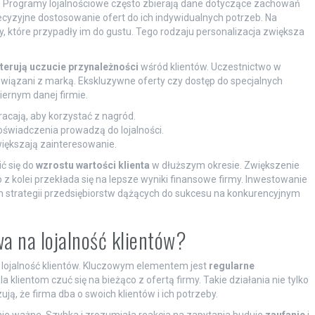
. Programy lojalnościowe często zbierają dane dotyczące zachowań
cyzyjne dostosowanie ofert do ich indywidualnych potrzeb. Na
, które przypadły im do gustu. Tego rodzaju personalizacja zwiększa
terują uczucie przynależności
wśród klientów. Uczestnictwo w
 związani z marką. Ekskluzywne oferty czy dostęp do specjalnych
ernym danej firmie.
racają, aby korzystać z nagród.
świadczenia prowadzą do lojalności.
ększają zainteresowanie.
ć się do
wzrostu wartości klienta
w dłuższym okresie. Zwiększenie
z kolei przekłada się na lepsze wyniki finansowe firmy. Inwestowanie
m strategii przedsiębiorstw dążących do sukcesu na konkurencyjnym
a na lojalność klientów?
 lojalność klientów. Kluczowym elementem jest
regularne
klientom czuć się na bieżąco z ofertą firmy. Takie działania nie tylko
ą, że firma dba o swoich klientów i ich potrzeby.
nie ważne. Szybka i zrozumiała reakcja na zapytania buduje
zaufanie
i