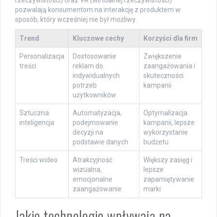
pozwalają konsumentom na interakcję z produktem w
sposób, który wcześniej nie był możliwy.
Trend
Kluczowe cechy
Korzyści dla firm
Personalizacja
Dostosowanie
Zwiększenie
treści
reklam do
zaangażowania i
indywidualnych
skuteczności
potrzeb
kampanii
użytkowników
Sztuczna
Automatyzacja,
Optymalizacja
inteligencja
podejmowanie
kampanii, lepsze
decyzji na
wykorzystanie
podstawie danych
budżetu
Treści wideo
Atrakcyjność
Większy zasięg i
wizualna,
lepsze
emocjonalne
zapamiętywanie
zaangażowanie
marki
Jakie technologie wpływają na