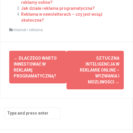
reklamy online?
Jak działa reklama programatyczna?
Reklama w newsletterach – czy jest wciąż
skuteczna?
Internet i reklama
Post
←
DLACZEGO WARTO
SZTUCZNA
navigation
INWESTOWAĆ W
INTELIGENCJA W
REKLAMĘ
REKLAMIE ONLINE –
PROGRAMATYCZNĄ?
WYZWANIA I
MOŻLIWOŚCI
→
Search
for: