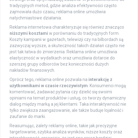
tradycyjnych metod, gdzie analiza efektywności często
zajmowała dużo czasu, reklama online umożliwia
natychmiastowe działania.
Reklama internetowa charakteryzuje się również znacząco
niższymi kosztami
w porównaniu do tradycyjnych form.
Koszty kampanii w gazetach, telewizji czy na bilbordach są
zazwyczaj wyższe, a skuteczność takich działań często nie
jest tak łatwa do zmierzenia. Reklama online umożliwia
elastyczność w wydatkach oraz umożliwia dotarcie do
szerszej grupy odbiorców bez konieczności dużych
nakładów finansowych.
Oprócz tego, reklama online pozwala na
interakcję z
użytkownikami w czasie rzeczywistym
. Konsumenci mogą
komentować, zadawać pytania czy dzielić się swoimi
opiniami na temat produktów i usług, co tworzy dynamiczny
dialog między marką a jej klientami. Taka interaktywność nie
tylko zwiększa zaangażowanie, ale także buduje lojalność i
zaufanie do marki.
Reasumując, zalety reklamy online, takie jak precyzyjne
targetowanie, szybka analiza wyników, niższe koszty oraz
interaktywność, sprawiają, że jest ona coraz bardziej