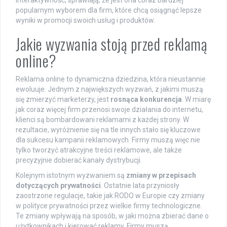
popularnym wyborem dla firm, które chcą osiągnąć lepsze
wyniki w promocji swoich usług i produktów.
Jakie wyzwania stoją przed reklamą
online?
Reklama online to dynamiczna dziedzina, która nieustannie
ewoluuje. Jednym z największych wyzwań, z jakimi muszą
się zmierzyć marketerzy, jest
rosnąca konkurencja
. W miarę
jak coraz więcej firm przenosi swoje działania do internetu,
klienci są bombardowani reklamami z każdej strony. W
rezultacie, wyróżnienie się na tle innych stało się kluczowe
dla sukcesu kampanii reklamowych. Firmy muszą więc nie
tylko tworzyć atrakcyjne treści reklamowe, ale także
precyzyjnie dobierać kanały dystrybucji.
Kolejnym istotnym wyzwaniem są
zmiany w przepisach
dotyczących prywatności
. Ostatnie lata przyniosły
zaostrzone regulacje, takie jak RODO w Europie czy zmiany
w polityce prywatności przez wielkie firmy technologiczne.
Te zmiany wpływają na sposób, w jaki można zbierać dane o
użytkownikach i kierować reklamy. Firmy muszą