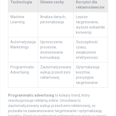
Technologia
Główne cechy
Korzyści dla
reklamodawców
Machine
Analiza danych,
Lepsze
Learning
personalizacja
targetowanie,
wyższe wskaźniki
konwersji
Automatyzacja
Uproszczenie
Oszczędność
Marketingu
procesów,
czasu,
dostosowanie
zwiększenie
komunikacji
efektywności
Programmatic
Zautomatyzowany
Optymalizacja
Advertising
wykup przestrzeni
kosztów,
reklamowej
precyzyjne
targetowanie
Programmatic advertising
to kolejny trend, który
rewolucjonizuje reklamę online. Umożliwia to
zautomatyzowany wykup przestrzeni reklamowej, co
pozwala na zaawansowane targetowanie i optymalizację
kosztów. Dzięki tej technologii reklamodawcy mogą w czasie