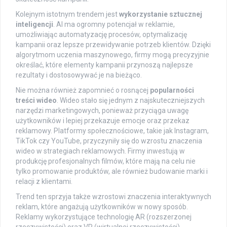
Kolejnym istotnym trendem jest
wykorzystanie sztucznej
inteligencji
. AI ma ogromny potencjał w reklamie,
umożliwiając automatyzację procesów, optymalizację
kampanii oraz lepsze przewidywanie potrzeb klientów. Dzięki
algorytmom uczenia maszynowego, firmy mogą precyzyjnie
określać, które elementy kampanii przynoszą najlepsze
rezultaty i dostosowywać je na bieżąco.
Nie można również zapomnieć o rosnącej
popularności
treści wideo
. Wideo stało się jednym z najskuteczniejszych
narzędzi marketingowych, ponieważ przyciąga uwagę
użytkowników i lepiej przekazuje emocje oraz przekaz
reklamowy. Platformy społecznościowe, takie jak Instagram,
TikTok czy YouTube, przyczyniły się do wzrostu znaczenia
wideo w strategiach reklamowych. Firmy inwestują w
produkcję profesjonalnych filmów, które mają na celu nie
tylko promowanie produktów, ale również budowanie marki i
relacji z klientami.
Trend ten sprzyja także wzrostowi znaczenia interaktywnych
reklam, które angażują użytkowników w nowy sposób.
Reklamy wykorzystujące technologię AR (rozszerzonej
rzeczywistości) oraz VR (wirtualnej rzeczywistości)