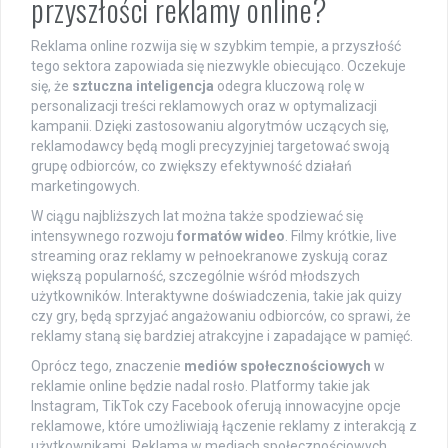
przyszłości reklamy online?
Reklama online rozwija się w szybkim tempie, a przyszłość
tego sektora zapowiada się niezwykle obiecująco. Oczekuje
się, że
sztuczna inteligencja
odegra kluczową rolę w
personalizacji treści reklamowych oraz w optymalizacji
kampanii. Dzięki zastosowaniu algorytmów uczących się,
reklamodawcy będą mogli precyzyjniej targetować swoją
grupę odbiorców, co zwiększy efektywność działań
marketingowych.
W ciągu najbliższych lat można także spodziewać się
intensywnego rozwoju
formatów wideo
. Filmy krótkie, live
streaming oraz reklamy w pełnoekranowe zyskują coraz
większą popularność, szczególnie wśród młodszych
użytkowników. Interaktywne doświadczenia, takie jak quizy
czy gry, będą sprzyjać angażowaniu odbiorców, co sprawi, że
reklamy staną się bardziej atrakcyjne i zapadające w pamięć.
Oprócz tego, znaczenie
mediów społecznościowych
w
reklamie online będzie nadal rosło. Platformy takie jak
Instagram, TikTok czy Facebook oferują innowacyjne opcje
reklamowe, które umożliwiają łączenie reklamy z interakcją z
użytkownikami. Reklama w mediach społecznościowych