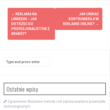
Post
←
REKLAMA NA
JAK UNIKAĆ
navigation
LINKEDIN – JAK
KONTROWERSJI W
DOTRZEĆ DO
REKLAMIE ONLINE?
→
PROFESJONALISTÓW Z
BRANŻY?
Search
for:
Ostatnie wpisy
Zgrzewanie: Kluczowe metody i ich zastosowania w przemyśle
technologicznym