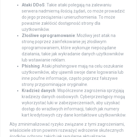
Ataki DDoS
: Takie ataki polegają na zalewaniu
serwera nadmierną ilością żądań, co może prowadzić
do jego przeciążenia i unieruchomienia. To może
poważnie zakłócić dostępność strony dla
użytkowników.
Złośliwe oprogramowanie
: Możliwy jest atak na
stronę poprzez zainfekowanie jej złośliwym
oprogramowaniem, które wykonuje niepożądane
działania, takie jak wykradanie danych użytkowników
lub wstawianie reklam.
Phishing
: Ataki phishingowe mają na celu oszukanie
użytkowników, aby ujawnili swoje dane logowania lub
inne poufne informacje, często poprzez fałszywe
strony przypominające oryginalne.
Kradzież danych
: Współczesne zagrożenia sprzyjają
kradzieży danych osobowych. Cyberprzestępcy mogą
wykorzystać luki w zabezpieczeniach, aby uzyskać
dostęp do wrażliwych informacji, takich jak numery
kart kredytowych czy dane kontaktowe użytkowników.
Aby zminimalizować ryzyko związane z tymi zagrożeniami,
właściciele stron powinni rozważyć wdrożenie skutecznych
środków ochrony, takich jak regularne aktualizacje