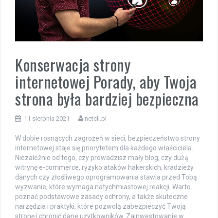
Konserwacja strony
internetowej Porady, aby Twoja
strona była bardziej bezpieczna
11 sierpnia 2021
netcli.pl
W dobie rosnących zagrożeń w sieci, bezpieczeństwo strony
internetowej staje się priorytetem dla każdego właściciela.
Niezależnie od tego, czy prowadzisz mały blog, czy dużą
witrynę e-commerce, ryzyko ataków hakerskich, kradzieży
danych czy złośliwego oprogramowania stawia przed Tobą
wyzwanie, które wymaga natychmiastowej reakcji. Warto
poznać podstawowe zasady ochrony, a także skuteczne
narzędzia i praktyki, które pozwolą zabezpieczyć Twoją
stronę i chronić dane użytkowników. Zainwestowanie w