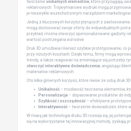
tworzenie
unikalnych elementów
, które przyciągają uw
reklamowych. Trójwymiarowe wydruki mogą przyjmować ró
je niezwykle wszechstronnym narzędziem marketingo
Jedną z kluczowych korzyści płynących z zastosowania 
mogą dostosować swoje oferty do indywidualnych potrze
przykład, można stworzyć spersonalizowane gadżety rekl
wartość postrzegana wzrośnie.
Druk 3D umożliwia również szybkie prototypowanie, co
przy niższych kosztach. Dzięki temu, firmy mogą wprow
trendy, a także reagować na zmieniające się potrzeby 
stworzyć interaktywne doświadczenia
, angażując klie
materiałów reklamowych.
Oto kilka głównych korzyści, które niesie ze sobą druk 3D
Unikalność
– możliwość tworzenia elementów, które
Personalizacja
– dopasowanie produktów do indy
Szybkość i oszczędność
– efektywne prototypow
Interaktywność
– tworzenie doświadczeń, które 
W miarę jak technologia druku 3D rozwija się, jej potencja
się na wykorzystanie tej innowacyjnej metody, zyskają pr