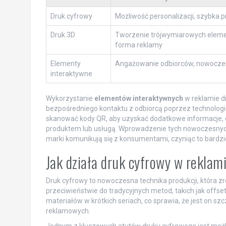
Druk cyfrowy
Możliwość personalizacji, szybka p
Druk 3D
Tworzenie trójwymiarowych eleme
forma reklamy
Elementy
Angażowanie odbiorców, nowocze
interaktywne
Wykorzystanie
elementów interaktywnych
w reklamie d
bezpośredniego kontaktu z odbiorcą poprzez technologi
skanować kody QR, aby uzyskać dodatkowe informacje, c
produktem lub usługą. Wprowadzenie tych nowoczesnych
marki komunikują się z konsumentami, czyniąc to bardz
Jak działa druk cyfrowy w reklam
Druk cyfrowy to nowoczesna technika produkcji, która 
przeciwieństwie do tradycyjnych metod, takich jak offset
materiałów w krótkich seriach, co sprawia, że jest on s
reklamowych.
Jednym z kluczowych atutów druku cyfrowego jest moż