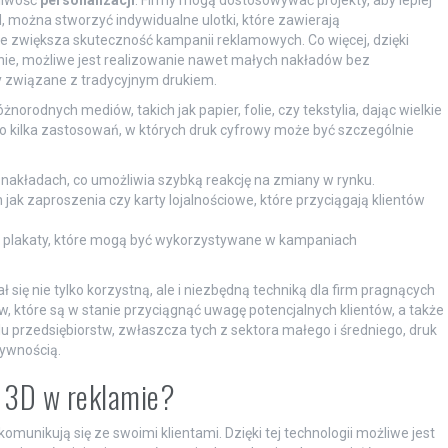
 można stworzyć indywidualne ulotki, które zawierają
e zwiększa skuteczność kampanii reklamowych. Co więcej, dzięki
e, możliwe jest realizowanie nawet małych nakładów bez
y związane z tradycyjnym drukiem.
orodnych mediów, takich jak papier, folie, czy tekstylia, dając wielkie
to kilka zastosowań, w których druk cyfrowy może być szczególnie
nakładach, co umożliwia szybką reakcję na zmiany w rynku.
ak zaproszenia czy karty lojalnościowe, które przyciągają klientów
zy plakaty, które mogą być wykorzystywane w kampaniach
ał się nie tylko korzystną, ale i niezbędną techniką dla firm pragnących
w, które są w stanie przyciągnąć uwagę potencjalnych klientów, a także
lu przedsiębiorstw, zwłaszcza tych z sektora małego i średniego, druk
tywnością.
uk 3D w reklamie?
omunikują się ze swoimi klientami. Dzięki tej technologii możliwe jest