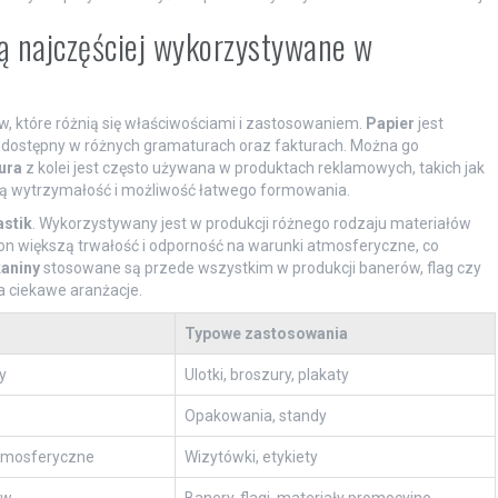
są najczęściej wykorzystywane w
w, które różnią się właściwościami i zastosowaniem.
Papier
jest
 dostępny w różnych gramaturach oraz fakturach. Można go
ura
z kolei jest często używana w produktach reklamowych, takich jak
ą wytrzymałość i możliwość łatwego formowania.
astik
. Wykorzystywany jest w produkcji różnego rodzaju materiałów
e on większą trwałość i odporność na warunki atmosferyczne, co
aniny
stosowane są przede wszystkim w produkcji banerów, flag czy
a ciekawe aranżacje.
Typowe zastosowania
y
Ulotki, broszury, plakaty
Opakowania, standy
atmosferyczne
Wizytówki, etykiety
ów
Banery, flagi, materiały promocyjne