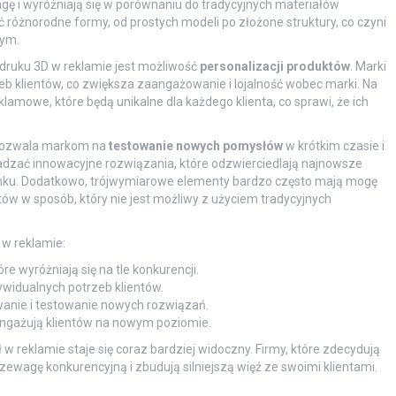
agę i wyróżniają się w porównaniu do tradycyjnych materiałów
żnorodne formy, od prostych modeli po złożone struktury, co czyni
wym.
druku 3D w reklamie jest możliwość
personalizacji produktów
. Marki
b klientów, co zwiększa zaangażowanie i lojalność wobec marki. Na
amowe, które będą unikalne dla każdego klienta, co sprawi, że ich
 pozwala markom na
testowanie nowych pomysłów
w krótkim czasie i
adzać innowacyjne rozwiązania, które odzwierciedlają najnowsze
rynku. Dodatkowo, trójwymiarowe elementy bardzo często mają mogę
ntów w sposób, który nie jest możliwy z użyciem tradycyjnych
 w reklamie:
 wyróżniają się na tle konkurencji.
widualnych potrzeb klientów.
anie i testowanie nowych rozwiązań.
angażują klientów na nowym poziomie.
ł w reklamie staje się coraz bardziej widoczny. Firmy, które zdecydują
zewagę konkurencyjną i zbudują silniejszą więź ze swoimi klientami.