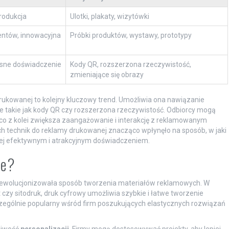
rodukcja
Ulotki, plakaty, wizytówki
ntów, innowacyjna
Próbki produktów, wystawy, prototypy
sne doświadczenie
Kody QR, rozszerzona rzeczywistość,
zmieniające się obrazy
rukowanej to kolejny kluczowy trend. Umożliwia ona nawiązanie
e takie jak kody QR czy rozszerzona rzeczywistość. Odbiorcy mogą
o z kolei zwiększa zaangażowanie i interakcję z reklamowanym
 technik do reklamy drukowanej znacząco wpłynęło na sposób, w jaki
iej efektywnym i atrakcyjnym doświadczeniem.
ie?
zrewolucjonizowała sposób tworzenia materiałów reklamowych. W
 czy sitodruk, druk cyfrowy umożliwia szybkie i łatwe tworzenie
zczególnie popularny wśród firm poszukujących elastycznych rozwiązań
liwość
personalizacji
. Firmy mogą dostosowywać projekty, aby lepiej