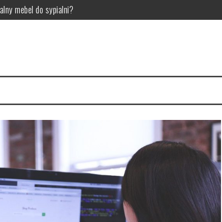
alny mebel do sypialni?
woje wnętrze
ci Twojego samochodu
ry wybrać? Przegląd i porównanie
o ten gatunek gier jest tak popularny?
osowania w przemyśle technologicznym