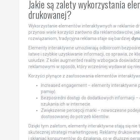
Jakie są zalety wykorzystania e
drukowanej?
Wykorzystanie elementów interaktywnych w reklamie dru
przynosi wiele korzyści zarówno dla reklamodawców, ja
rozwiązaniom, tradycyjna reklama staje się bardziej
dyn
Elementy interaktywne umożliwiają odbiorcom bezpośr
łatwe i szybkie uzyskiwanie informacji, co sprawia, że k
usłudze. Z kolei augmented reality wzbogaca doświadcz
reklamowymi w sposób, który wcześniej wydawał się nie
Korzyści płynące z zastosowania elementów interaktyw
Increased engagement – elementy interaktywne prz
pamięć.
Bezpośredni dostęp do dodatkowych informacji –
szukania ich w internecie.
Zwiększenie percepcji marki – nowoczesne podejś
dostosowanej do potrzeb klientów.
Dzięki tym zaletom, elementy interaktywne stają się n
skutecznej strategii marketingowej. Reklamy drukowan
i skłaniać konsumentów do działania, co w dłuższej per