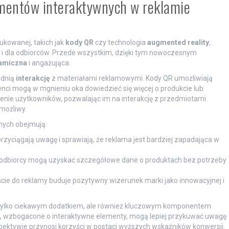
lementów interaktywnych w reklamie
kowanej, takich jak
kody QR
czy technologia
augmented reality
,
k i dla odbiorców. Przede wszystkim, dzięki tym nowoczesnym
amiczna
i angażująca.
ednią
interakcję
z materiałami reklamowymi. Kody QR umożliwiają
lienci mogą w mgnieniu oka dowiedzieć się więcej o produkcie lub
enie użytkowników, pozwalając im na interakcję z przedmiotami
możliwy.
nych obejmują:
yciągają uwagę i sprawiają, że reklama jest bardziej zapadająca w
 odbiorcy mogą uzyskać szczegółowe dane o produktach bez potrzeby
cie do reklamy buduje pozytywny wizerunek marki jako innowacyjnej i
ie tylko ciekawym dodatkiem, ale również kluczowym komponentem
e, wzbogacone o interaktywne elementy, mogą lepiej przykuwać uwagę
spektywie przynosi korzyści w postaci wyższych wskaźników konwersji.