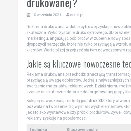
drukowanej?
10 września 2021
netcli.pl
Reklama drukowana w dobie cyfrowej zyskuje nowe oblicze,
skuteczna. Wykorzystanie druku cyfrowego, 3D oraz ele
marketingu, angażując odbiorców w zupełnie nowy sposób.
dyspozycji narzędzia, które nie tylko przyciągają wzrok,
klientów. Warto bliżej przyjrzeć się tym nowoczesnym r
Jakie są kluczowe nowoczesne te
Reklama drukowana przechodzi znaczącą transformację,
przyciągają uwagę odbiorców. Jedną z najważniejszych i
tworzenie materiałów reklamowych. Dzięki niemu możli
szanse na skuteczne dotarcie do targetowanej grupy kli
Kolejną nowoczesną metodą jest
druk 3D
, który otwier
pozwala na tworzenie trójwymiarowych elementów, któ
jak stoisko wystawowe czy próbki produktów. Żywe i dot
reklamy zyskuje na popularności.
Technika
Kluczowe cechy