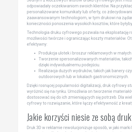
odpowiadały oczekiwaniom swoich klientów. Na przykład,
personalizowane komunikaty lub oferty, co zdecydowani
zaawansowanym technologiom, w tym drukowi na żądani
konieczności ponoszenia wysokich kosztów, które byłyb
Technologia druku cyfrowego pozwala na eksploatację różn
możliwości twórcze i ograniczając koszty materiałów. O
efektywny:
Produkcja ulotek i broszur reklamowych w małych 
Tworzenie spersonalizowanych materiałów, takich j
dzięki indywidualnemu podejściu.
Realizacja dużych wydruków, takich jak banery c
outdoorowych lub w lokalach gastronomicznych.
Dzięki rosnącej popularności digitalizacji, druk cyfrowy st
wyróżnić się na rynku. Umożliwia on tworzenie materiałó
dostosować się do ich zmieniających się potrzeb. Dla wie
cyfrowy to rozwiązanie, które łączy efektywność z krea
Jakie korzyści niesie ze sobą dr
Druk 3D w reklamie rewolucjonizuje sposób, w jaki marki k