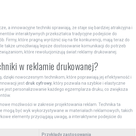
 a innowacyjne techniki sprawiają, że staje się bardziej atrakcyjna i
mentów interaktywnych przekształca tradycyjne podejście do
 Firmy, które pragną wyróżnić się na tle konkurencji, mają teraz do
 ale także umożliwiają lepsze dostosowanie komunikacji do potrzeb
ozwiązaniom, które rewolucjonizują świat reklamy drukowanej.
chniki w reklamie drukowanej?
 dzięki nowoczesnym technikom, które poprawiają jej efektywność i
nnowacji jest
druk cyfrowy
, który pozwala na szybkie i elastyczne
we jest personalizowanie każdego egzemplarza druku, co zwiększa
entów.
a nowe możliwości w zakresie projektowania reklam. Technika ta
re mogą być wyk wykorzystywane w materiałach reklamowych, takich
ykowe elementy przyciągają uwagę, a interaktywne podejście do
Przykłady zastosowania