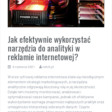
Jak efektywnie wykorzystać
narzędzia do analityki w
reklamie internetowej?
4 czerwca 2021
netcli.pl
W erze cyfrowej reklama internetowa stała się nieodłącznym
elementem strategii marketingowych, a narzędzia
analityczne odgrywają kluczową rolę w jej skuteczności.
Dzięki nim możemy monitorować, analizować i
optymalizować nasze kampanie, jednak ich efektywne
wykorzystanie wymaga znajomości najlepszych praktyk oraz
umiejętności interpretacji zebranych danych. Często
napotykamy na pułapki, które mogą zniweczyć nasze