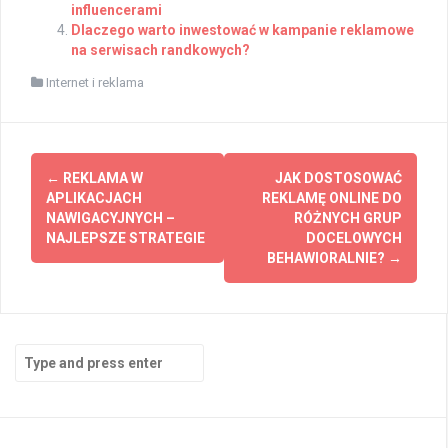
influencerami
Dlaczego warto inwestować w kampanie reklamowe
na serwisach randkowych?
Internet i reklama
Post
←
REKLAMA W
JAK DOSTOSOWAĆ
navigation
APLIKACJACH
REKLAMĘ ONLINE DO
NAWIGACYJNYCH –
RÓŻNYCH GRUP
NAJLEPSZE STRATEGIE
DOCELOWYCH
BEHAWIORALNIE?
→
Search
for: