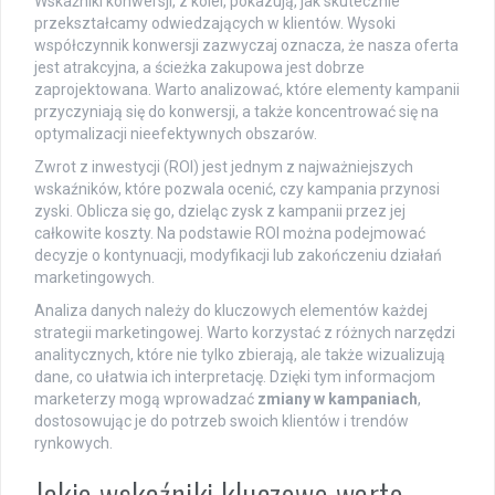
Wskaźniki konwersji, z kolei, pokazują, jak skutecznie
przekształcamy odwiedzających w klientów. Wysoki
współczynnik konwersji zazwyczaj oznacza, że nasza oferta
jest atrakcyjna, a ścieżka zakupowa jest dobrze
zaprojektowana. Warto analizować, które elementy kampanii
przyczyniają się do konwersji, a także koncentrować się na
optymalizacji nieefektywnych obszarów.
Zwrot z inwestycji (ROI) jest jednym z najważniejszych
wskaźników, które pozwala ocenić, czy kampania przynosi
zyski. Oblicza się go, dzieląc zysk z kampanii przez jej
całkowite koszty. Na podstawie ROI można podejmować
decyzje o kontynuacji, modyfikacji lub zakończeniu działań
marketingowych.
Analiza danych należy do kluczowych elementów każdej
strategii marketingowej. Warto korzystać z różnych narzędzi
analitycznych, które nie tylko zbierają, ale także wizualizują
dane, co ułatwia ich interpretację. Dzięki tym informacjom
marketerzy mogą wprowadzać
zmiany w kampaniach
,
dostosowując je do potrzeb swoich klientów i trendów
rynkowych.
Jakie wskaźniki kluczowe warto