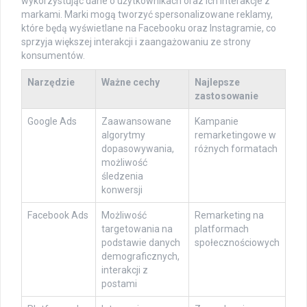
wykorzystując dane o użytkownikach oraz ich interakcje z
markami. Marki mogą tworzyć spersonalizowane reklamy,
które będą wyświetlane na Facebooku oraz Instagramie, co
sprzyja większej interakcji i zaangażowaniu ze strony
konsumentów.
Narzędzie
Ważne cechy
Najlepsze
zastosowanie
Google Ads
Zaawansowane
Kampanie
algorytmy
remarketingowe w
dopasowywania,
różnych formatach
możliwość
śledzenia
konwersji
Facebook Ads
Możliwość
Remarketing na
targetowania na
platformach
podstawie danych
społecznościowych
demograficznych,
interakcji z
postami