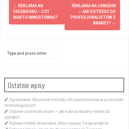
Post
←
REKLAMA NA
REKLAMA NA LINKEDIN
navigation
FACEBOOKU – CZY
– JAK DOTRZEĆ DO
WARTO INWESTOWAĆ?
PROFESJONALISTÓW Z
BRANŻY?
→
Search
for:
Ostatnie wpisy
Zgrzewanie: Kluczowe metody i ich zastosowania w przemyśle
technologicznym
Stylowe szafeczki nocne – jak wybrać idealny mebel do
sypialni?
Stylowe meble drewniane, które ożywią Twoje wnętrze