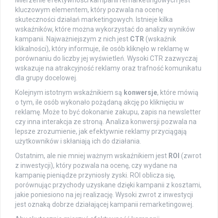
Mierzenie efektywności kampanii remarketingowych jest
kluczowym elementem, który pozwala na ocenę
skuteczności działań marketingowych. Istnieje kilka
wskaźników, które można wykorzystać do analizy wyników
kampanii. Najważniejszym z nich jest
CTR
(wskaźnik
klikalności), który informuje, ile osób kliknęło w reklamę w
porównaniu do liczby jej wyświetleń. Wysoki CTR zazwyczaj
wskazuje na atrakcyjność reklamy oraz trafność komunikatu
dla grupy docelowej.
Kolejnym istotnym wskaźnikiem są
konwersje
, które mówią
o tym, ile osób wykonało pożądaną akcję po kliknięciu w
reklamę. Może to być dokonanie zakupu, zapis na newsletter
czy inna interakcja ze stroną. Analiza konwersji pozwala na
lepsze zrozumienie, jak efektywnie reklamy przyciągają
użytkowników i skłaniają ich do działania.
Ostatnim, ale nie mniej ważnym wskaźnikiem jest
ROI
(zwrot
z inwestycji), który pozwala na ocenę, czy wydane na
kampanię pieniądze przyniosły zyski. ROI oblicza się,
porównując przychody uzyskane dzięki kampanii z kosztami,
jakie poniesiono na jej realizację. Wysoki zwrot z inwestycji
jest oznaką dobrze działającej kampanii remarketingowej.