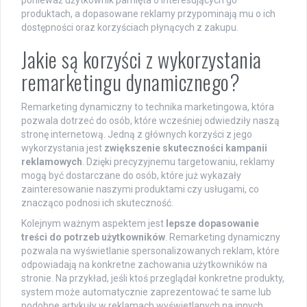
ponieważ użytkownik pamięta o interesujących go
produktach, a dopasowane reklamy przypominają mu o ich
dostępności oraz korzyściach płynących z zakupu.
Jakie są korzyści z wykorzystania
remarketingu dynamicznego?
Remarketing dynamiczny to technika marketingowa, która
pozwala dotrzeć do osób, które wcześniej odwiedziły naszą
stronę internetową. Jedną z głównych korzyści z jego
wykorzystania jest
zwiększenie skuteczności kampanii
reklamowych
. Dzięki precyzyjnemu targetowaniu, reklamy
mogą być dostarczane do osób, które już wykazały
zainteresowanie naszymi produktami czy usługami, co
znacząco podnosi ich skuteczność.
Kolejnym ważnym aspektem jest
lepsze dopasowanie
treści do potrzeb użytkowników
. Remarketing dynamiczny
pozwala na wyświetlanie spersonalizowanych reklam, które
odpowiadają na konkretne zachowania użytkowników na
stronie. Na przykład, jeśli ktoś przeglądał konkretne produkty,
system może automatycznie zaprezentować te same lub
podobne artykuły w reklamach wyświetlanych na innych