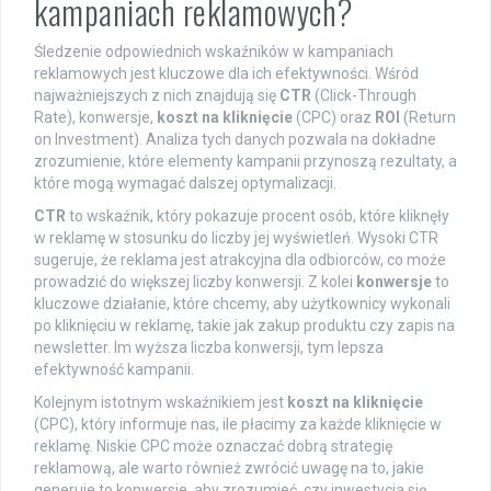
kampaniach reklamowych?
Śledzenie odpowiednich wskaźników w kampaniach
reklamowych jest kluczowe dla ich efektywności. Wśród
najważniejszych z nich znajdują się
CTR
(Click-Through
Rate), konwersje,
koszt na kliknięcie
(CPC) oraz
ROI
(Return
on Investment). Analiza tych danych pozwala na dokładne
zrozumienie, które elementy kampanii przynoszą rezultaty, a
które mogą wymagać dalszej optymalizacji.
CTR
to wskaźnik, który pokazuje procent osób, które kliknęły
w reklamę w stosunku do liczby jej wyświetleń. Wysoki CTR
sugeruje, że reklama jest atrakcyjna dla odbiorców, co może
prowadzić do większej liczby konwersji. Z kolei
konwersje
to
kluczowe działanie, które chcemy, aby użytkownicy wykonali
po kliknięciu w reklamę, takie jak zakup produktu czy zapis na
newsletter. Im wyższa liczba konwersji, tym lepsza
efektywność kampanii.
Kolejnym istotnym wskaźnikiem jest
koszt na kliknięcie
(CPC), który informuje nas, ile płacimy za każde kliknięcie w
reklamę. Niskie CPC może oznaczać dobrą strategię
reklamową, ale warto również zwrócić uwagę na to, jakie
generuje to konwersje, aby zrozumieć, czy inwestycja się