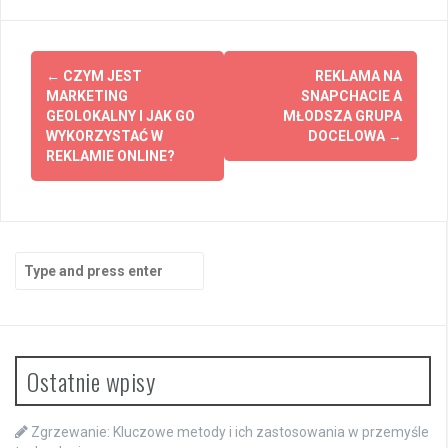
Post
←
CZYM JEST
REKLAMA NA
navigation
MARKETING
SNAPCHACIE A
GEOLOKALNY I JAK GO
MŁODSZA GRUPA
WYKORZYSTAĆ W
DOCELOWA
→
REKLAMIE ONLINE?
Search
for:
Ostatnie wpisy
Zgrzewanie: Kluczowe metody i ich zastosowania w przemyśle