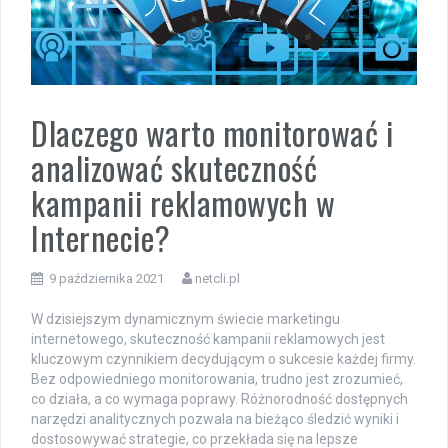
Dlaczego warto monitorować i
analizować skuteczność
kampanii reklamowych w
Internecie?
9 października 2021
netcli.pl
W dzisiejszym dynamicznym świecie marketingu
internetowego, skuteczność kampanii reklamowych jest
kluczowym czynnikiem decydującym o sukcesie każdej firmy.
Bez odpowiedniego monitorowania, trudno jest zrozumieć,
co działa, a co wymaga poprawy. Różnorodność dostępnych
narzędzi analitycznych pozwala na bieżąco śledzić wyniki i
dostosowywać strategie, co przekłada się na lepsze